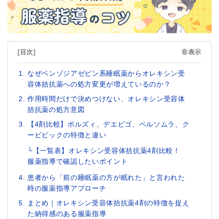
[目次]
非表示
なぜベンゾジアゼピン系睡眠薬からオレキシン受
容体拮抗薬への処方変更が増えているのか？
作用時間だけで決めつけない、オレキシン受容体
拮抗薬の処方意図
【4剤比較】ボルズィ、デエビゴ、ベルソムラ、ク
ービビックの特徴と違い
└【一覧表】オレキシン受容体拮抗薬4剤比較！
服薬指導で確認したいポイント
患者から「前の睡眠薬の方が眠れた」と言われた
時の服薬指導アプローチ
まとめ｜オレキシン受容体拮抗薬4剤の特徴を捉え
た納得感のある服薬指導