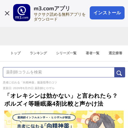
m3.comアプリ
登録1分
会員登録
無料
ログイン
インストール
サクサク読める無料アプリを
ダウンロード
トップ
ランキング
シリーズ一覧
著者一覧
選定療養
患者に伝わる「向精神薬」服薬指導のコツ
更新日: 2026年6月25日
薬剤師ヒロザル
「オレキシンは効かない」と言われたら？
ボルズィ等睡眠薬4剤比較と声かけ法