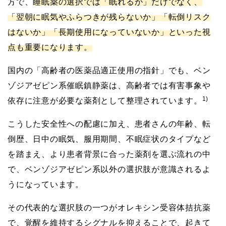
方で、
睡眠薬の選択では「眠れるか」だけでなく、
「翌朝に眠気やふらつきが残らないか」「転倒リスク
はないか」「長期使用になっていないか」といった視
点も重要になります。
国内の「高齢者の医薬品適正使用の指針」でも、ベン
ゾジアゼピン系催眠鎮静薬は、高齢者では有害事象や
1)
依存に注意が必要な薬剤として整理されています。
こうした安全性への配慮に加え、患者さんの年齢、転
倒歴、日中の眠気、服用期間、不眠症状のタイプなど
を踏まえ、より患者背景に合った薬剤を選ぶ流れの中
で、ベンゾジアゼピン系以外の選択肢が意識されるよ
うになっています。
その代表的な選択肢の一つがオレキシン受容体拮抗薬
で、覚醒を維持するシグナルを抑えることで、起きて