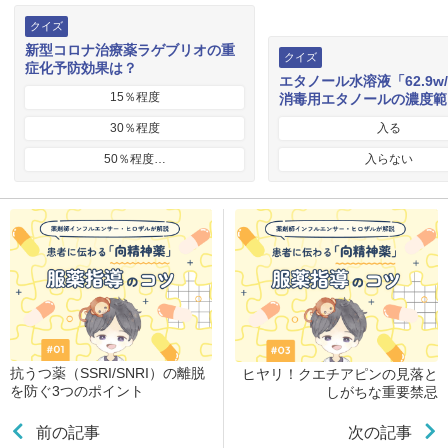
クイズ
新型コロナ治療薬ラゲブリオの重
クイズ
症化予防効果は？
エタノール水溶液「62.9w
15％程度
消毒用エタノールの濃度範
30％程度
入る
50％程度…
入らない
抗うつ薬（SSRI/SNRI）の離脱
ヒヤリ！クエチアピンの見落と
を防ぐ3つのポイント
しがちな重要禁忌
前の記事
次の記事