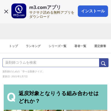
m3.comアプリ
登録1分
会員登録
無料
ログイン
インストール
サクサク読める無料アプリを
ダウンロード
トップ
ランキング
シリーズ一覧
著者一覧
選定療養
薬剤師のための「学べる医療クイズ」
更新日: 2021年1月7日
返戻対象となりうる組み合わせは
どれか？