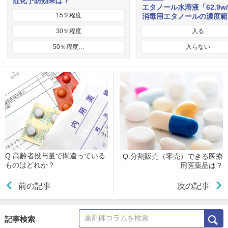
症化予防効果は？
エタノール水溶液「62.9w
15％程度
消毒用エタノールの濃度範
30％程度
入る
50％程度…
入らない
Q.高齢者投与量で間違っている
Q.分割販売（零売）できる医療
ものはどれか？
用医薬品は？
前の記事
次の記事
記事検索