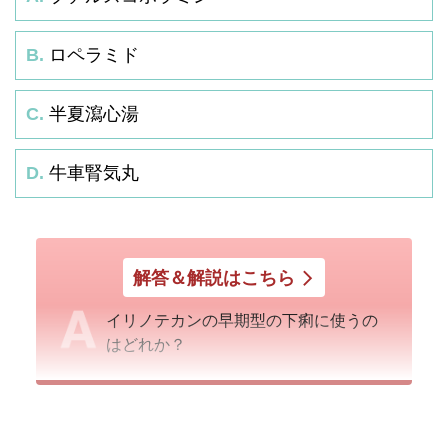
B.
ロペラミド
C.
半夏瀉心湯
D.
牛車腎気丸
解答＆解説はこちら
イリノテカンの早期型の下痢に使うの
はどれか？