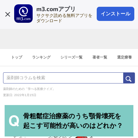
m3.comアプリ
登録1分
会員登録
無料
ログイン
インストール
サクサク読める無料アプリを
ダウンロード
トップ
ランキング
シリーズ一覧
著者一覧
選定療養
薬剤師のための「学べる医療クイズ」
更新日: 2022年1月15日
骨粗鬆症治療薬のうち顎骨壊死を
起こす可能性が高いのはどれか？