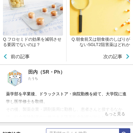
Q.フロセミドの効果を減弱させ
Q.朝食前又は朝食後のしばりが
る要因でないのは？
ないSGLT2阻害薬はどれか
前の記事
次の記事
田内（SR・Ph）
たうち
薬学部を卒業後、ドラックストア・病院勤務を経て、大学院に進
学し医学修士を取得。
その後、製薬企業・調剤薬局に勤務し、患者さんと接するなか
もっと見る
で、社会保険制度の一種である障害年金制度が知られていないこ
とに気づき、社会保険労務士の資格を取得。
現在は、「社会保険労務士の年金知識」・「薬剤師の医療知識」