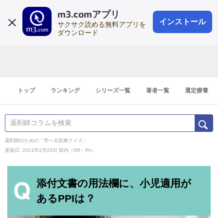
m3.comアプリ
登録1分
会員登録
無料
ログイン
インストール
サクサク読める無料アプリを
ダウンロード
トップ
ランキング
シリーズ一覧
著者一覧
選定療養
薬剤師のための「学べる医療クイズ」
更新日: 2021年2月23日
田内（SR・Ph）
添付文書の用法欄に、小児適用が
あるPPIは？