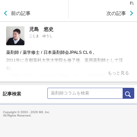
れ
前の記事
次の記事
児島 悠史
こじま ゆうし
薬剤師 / 薬学修士 / 日本薬剤師会JPALS CL６。
2011年に京都薬科大学大学院を修了後、薬局薬剤師として活
動。
もっと見る
「誤解や偏見から生まれる悲劇を、正しい情報提供と教育によっ
て防ぎたい」という理念のもと、ブログ「お薬Q&A～Fizz Drug
Information」やTwitter「@Fizz_DI」を使って科学的根拠に基づ
記事検索
いた医療情報の発信・共有を行うほか、大学や薬剤師会の研修会
の講演、メディア出演・監修、雑誌の連載などにも携わる。
Copyright © 2003 - 2026 M3, Inc.
主な著書「薬局ですぐに役立つ薬の比較と使い分け100（羊土
All Rights Reserved.
社）」、「OTC医薬品の比較と使い分け（羊土社）」。