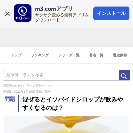
m3.comアプリ
登録1分
会員登録
無料
ログイン
インストール
サクサク読める無料アプリを
ダウンロード
トップ
ランキング
シリーズ一覧
著者一覧
選定療養
薬剤師のための「学べる医療クイズ」
更新日: 2023年3月20日
児島 悠史
問題
混ぜるとイソバイドシロップが飲みや
すくなるのは？