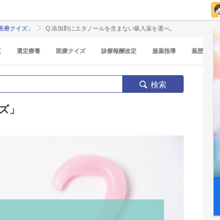
医療クイズ」
Q.添加剤にエタノールを含まない吸入薬を選べ。
覧
選定療養
医療クイズ
診療報酬改定
服薬指導
薬歴
検索
ズ」