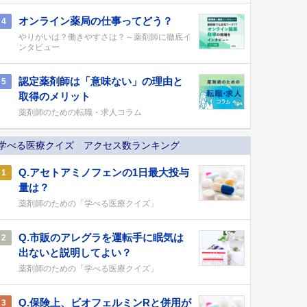
オンライン薬局の仕事ってどう？
4
やりがいは？働きやすさは？～薬剤師に徹底イ
ンタビュー
認定薬剤師は「意味ない」の理由と
5
取得のメリット
薬剤師のための転職・求人コラム
学べる医療クイズ アクセス数ランキング
Q.アセトアミノフェンの1日最大投与
1
量は？
薬剤師のための「学べる医療クイズ」
Q.市販のアレグラを運転手に眠気は
2
出ないと説明してよい？
薬剤師のための「学べる医療クイズ」
Q.保険上、ビオフェルミンRと併用が
3