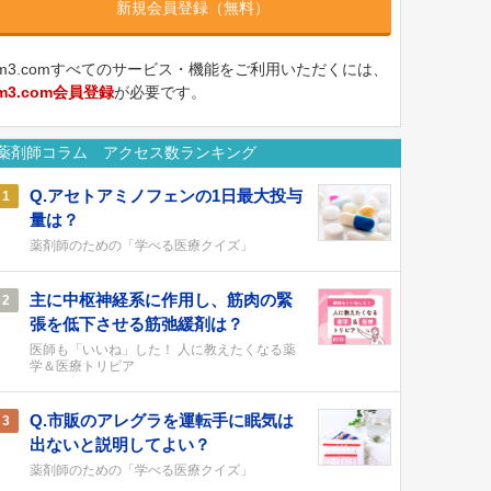
新規会員登録（無料）
m3.comすべてのサービス・機能をご利用いただくには、
m3.com会員登録
が必要です。
薬剤師コラム アクセス数ランキング
Q.アセトアミノフェンの1日最大投与
1
量は？
薬剤師のための「学べる医療クイズ」
主に中枢神経系に作用し、筋肉の緊
2
張を低下させる筋弛緩剤は？
医師も「いいね」した！ 人に教えたくなる薬
学＆医療トリビア
Q.市販のアレグラを運転手に眠気は
3
出ないと説明してよい？
薬剤師のための「学べる医療クイズ」