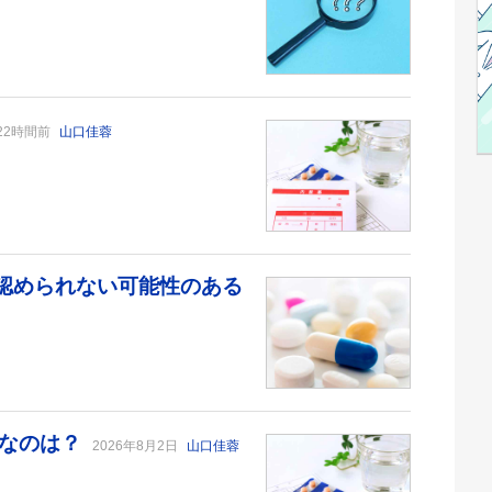
22時間前
山口佳蓉
が認められない可能性のある
切なのは？
2026年8月2日
山口佳蓉