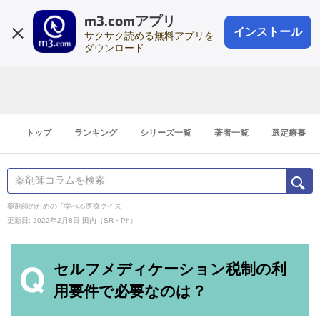
m3.comアプリ
登録1分
会員登録
無料
ログイン
インストール
サクサク読める無料アプリを
ダウンロード
トップ
ランキング
シリーズ一覧
著者一覧
選定療養
薬剤師のための「学べる医療クイズ」
更新日: 2022年2月8日
田内（SR・Ph）
セルフメディケーション税制の利
用要件で必要なのは？