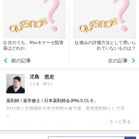
Q.次のうち、Rhoキナーゼ阻害
Q.痛みの評価方法として用いら
薬はどれか。
れていないものは？
前の記事
次の記事
児島 悠史
こじま ゆうし
薬剤師 / 薬学修士 / 日本薬剤師会JPALS CL６。
2011年に京都薬科大学大学院を修了後、薬局薬剤師として活
動。
もっと見る
「誤解や偏見から生まれる悲劇を、正しい情報提供と教育によっ
て防ぎたい」という理念のもと、ブログ「お薬Q&A～Fizz Drug