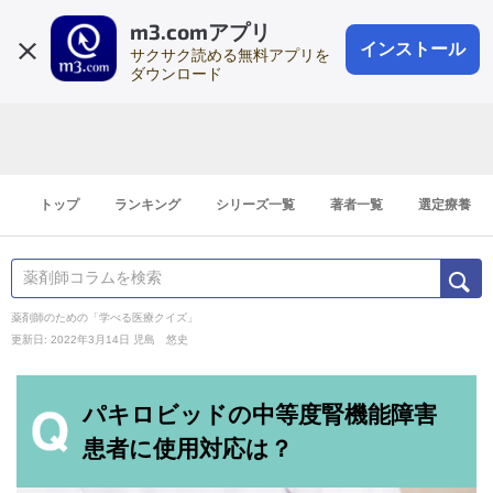
m3.comアプリ
登録1分
会員登録
無料
ログイン
インストール
サクサク読める無料アプリを
ダウンロード
トップ
ランキング
シリーズ一覧
著者一覧
選定療養
薬剤師のための「学べる医療クイズ」
更新日: 2022年3月14日
児島 悠史
パキロビッドの中等度腎機能障害
患者に使用対応は？