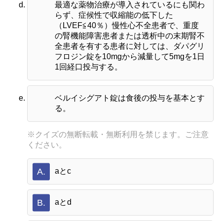
最適な薬物治療が導入されているにも関わ
らず、症候性で収縮能の低下した
（LVEF≦40％）慢性心不全患者で、重度
の腎機能障害患者または透析中の末期腎不
全患者を有する患者に対しては、ダパグリ
フロジン錠を10mgから減量して5mgを1日
1回経口投与する。
ベルイシグアト錠は食後の投与を基本とす
る。
※クイズの無断転載・無断利用を禁じます。ご注意
ください。
A.
aとc
B.
aとd