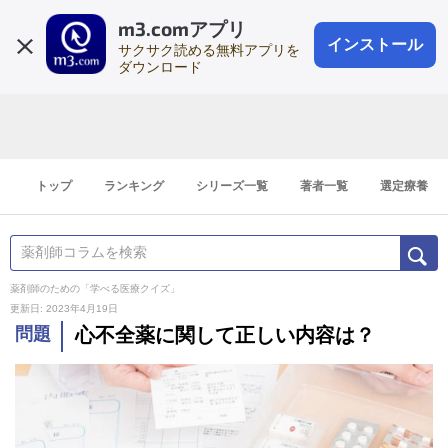
m3.comアプリ
登録1分
会員登録
無料
ログイン
インストール
サクサク読める無料アプリを
ダウンロード
トップ
ランキング
シリーズ一覧
著者一覧
選定療養
薬剤師のための「学べる医療クイズ」
更新日: 2023年4月19日
問題
心不全薬に関して正しい内容は？