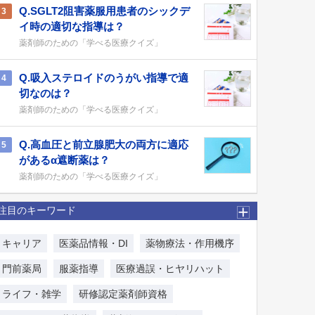
Q.SGLT2阻害薬服用患者のシックデ
3
イ時の適切な指導は？
薬剤師のための「学べる医療クイズ」
Q.吸入ステロイドのうがい指導で適
4
切なのは？
薬剤師のための「学べる医療クイズ」
Q.高血圧と前立腺肥大の両方に適応
5
があるα遮断薬は？
薬剤師のための「学べる医療クイズ」
注目のキーワード
キャリア
医薬品情報・DI
薬物療法・作用機序
門前薬局
服薬指導
医療過誤・ヒヤリハット
ライフ・雑学
研修認定薬剤師資格