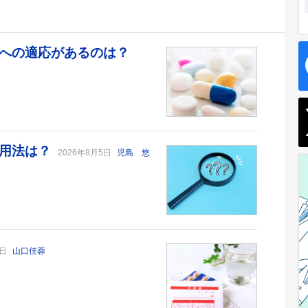
痛への適応があるのは？
い用法は？
2026年8月5日
児島 悠
6日
山口佳蓉