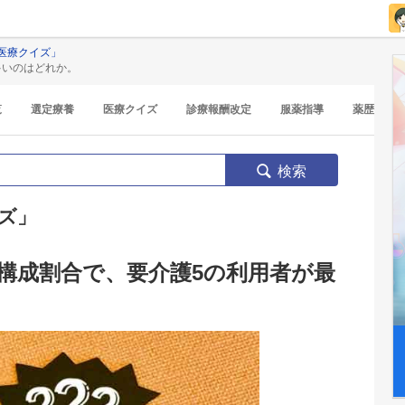
医療クイズ」
多いのはどれか。
覧
選定療養
医療クイズ
診療報酬改定
服薬指導
薬歴
検索
ズ」
構成割合で、要介護5の利用者が最