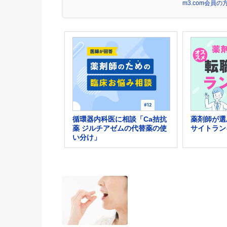
m3.com会員
循環器内科医に相談「Ca拮抗
薬剤師が選
薬 ジルチアゼムの代替薬の使
サイトラン
い分け」