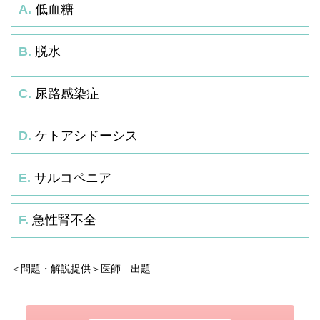
A.
低血糖
B.
脱水
C.
尿路感染症
D.
ケトアシドーシス
E.
サルコペニア
F.
急性腎不全
＜問題・解説提供＞医師 出題