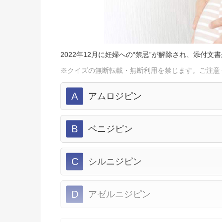
2022年12月に妊婦への“禁忌”が解除され、添付文
※クイズの無断転載・無断利用を禁じます。ご注意
A
アムロジピン
B
ベニジピン
C
シルニジピン
D
アゼルニジピン