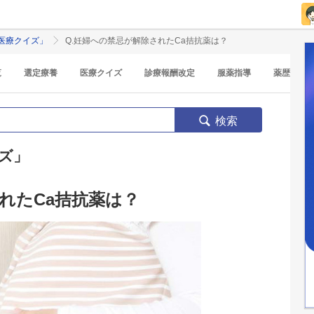
医療クイズ」
Q.妊婦への禁忌が解除されたCa拮抗薬は？
覧
選定療養
医療クイズ
診療報酬改定
服薬指導
薬歴
検索
ズ」
れたCa拮抗薬は？