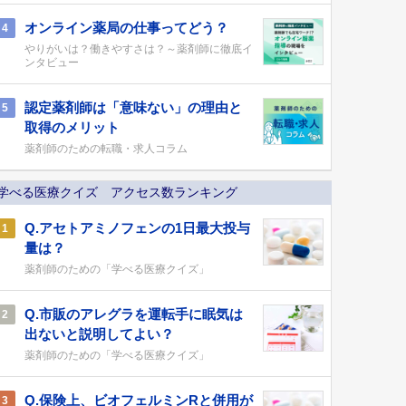
オンライン薬局の仕事ってどう？
4
やりがいは？働きやすさは？～薬剤師に徹底イ
ンタビュー
認定薬剤師は「意味ない」の理由と
5
取得のメリット
薬剤師のための転職・求人コラム
学べる医療クイズ アクセス数ランキング
Q.アセトアミノフェンの1日最大投与
1
量は？
薬剤師のための「学べる医療クイズ」
Q.市販のアレグラを運転手に眠気は
2
出ないと説明してよい？
薬剤師のための「学べる医療クイズ」
Q.保険上、ビオフェルミンRと併用が
3