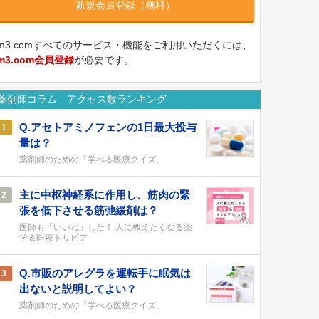
新規会員登録（無料）
m3.comすべてのサービス・機能をご利用いただくには、
m3.com会員登録
が必要です。
薬剤師コラム アクセス数ランキング
Q.アセトアミノフェンの1日最大投与
1
量は？
薬剤師のための「学べる医療クイズ」
主に中枢神経系に作用し、筋肉の緊
2
張を低下させる筋弛緩剤は？
医師も「いいね」した！ 人に教えたくなる薬
学＆医療トリビア
Q.市販のアレグラを運転手に眠気は
3
出ないと説明してよい？
薬剤師のための「学べる医療クイズ」