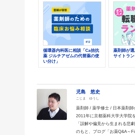
循環器内科医に相談「Ca拮抗
薬剤師が選
薬 ジルチアゼムの代替薬の使
サイトラン
い分け」
児島 悠史
こじま ゆうし
薬剤師 / 薬学修士 / 日本薬剤師会
2011年に京都薬科大学大学
「誤解や偏見から生まれる悲劇
のもと、ブログ「お薬Q&A～Fizz D