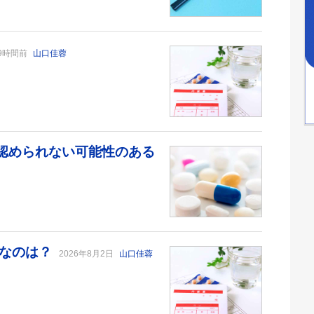
9時間前
山口佳蓉
が認められない可能性のある
切なのは？
2026年8月2日
山口佳蓉