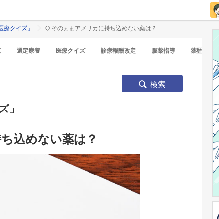
医療クイズ」
Q.そのままアメリカに持ち込めない薬は？
覧
選定療養
医療クイズ
診療報酬改定
服薬指導
薬歴
検索
ズ」
持ち込めない薬は？