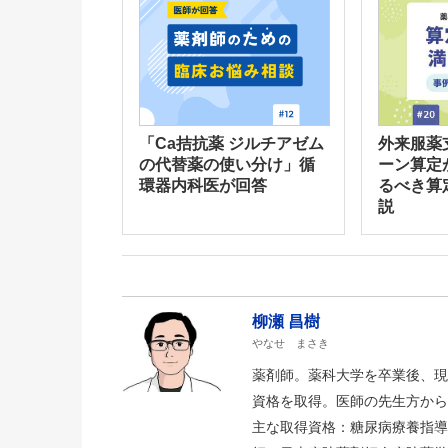
「Ca拮抗薬 ジルチアゼム
外来服薬
の代替薬の使い分け」循
ーン算定
環器内科医が回答
るべき算
説
柳瀬 昌樹
やなせ まさき
薬剤師。薬科大学を卒業後、現
資格を取得。医師の先生方から
主な取得資格：糖尿病療養指導