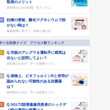
取得のメリット
薬剤師のための転職・求人コラム
妊婦の便秘、酸化マグネシウムで効
5
かない時は？
服薬指導に役立つ、妊婦と薬の話
学べる医療クイズ アクセス数ランキング
Q.市販のアレグラを運転手に眠気は
1
出ないと説明してよい？
薬剤師のための「学べる医療クイズ」
Q.保険上、ビオフェルミンRと併用が
2
認められない可能性のある抗菌薬
は？
薬剤師のための「学べる医療クイズ」
Q.SGLT2阻害薬服用患者のシックデ
3
イ時の適切な指導は？