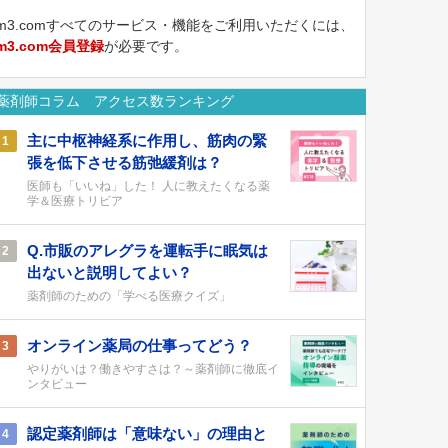
m3.comすべてのサービス・機能をご利用いただくには、
m3.com会員登録
が必要です。
薬剤師コラム アクセス数ランキング
主に中枢神経系に作用し、筋肉の緊
1
張を低下させる筋弛緩剤は？
医師も「いいね」した！ 人に教えたくなる薬
学＆医療トリビア
Q.市販のアレグラを運転手に眠気は
2
出ないと説明してよい？
薬剤師のための「学べる医療クイズ」
オンライン薬局の仕事ってどう？
3
やりがいは？働きやすさは？～薬剤師に徹底イ
ンタビュー
認定薬剤師は「意味ない」の理由と
4