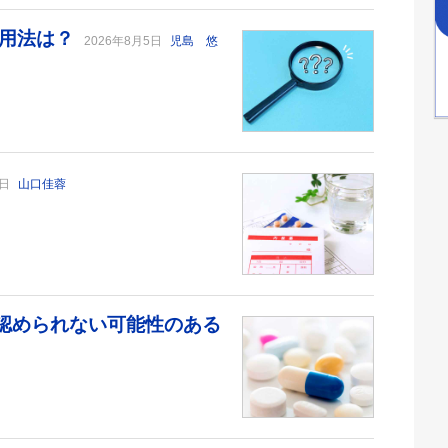
い用法は？
2026年8月5日
児島 悠
6日
山口佳蓉
が認められない可能性のある