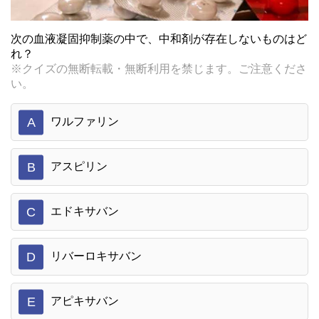
次の血液凝固抑制薬の中で、中和剤が存在しないものはど
れ？
※クイズの無断転載・無断利用を禁じます。ご注意くださ
い。
A
ワルファリン
B
アスピリン
C
エドキサバン
D
リバーロキサバン
E
アピキサバン