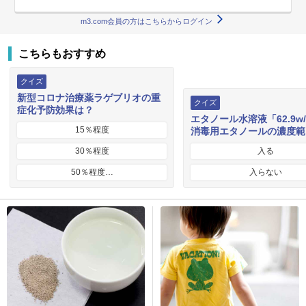
m3.com会員の方はこちらからログイン
こちらもおすすめ
クイズ
新型コロナ治療薬ラゲブリオの重
クイズ
症化予防効果は？
エタノール水溶液「62.9w
15％程度
消毒用エタノールの濃度範
30％程度
入る
50％程度…
入らない