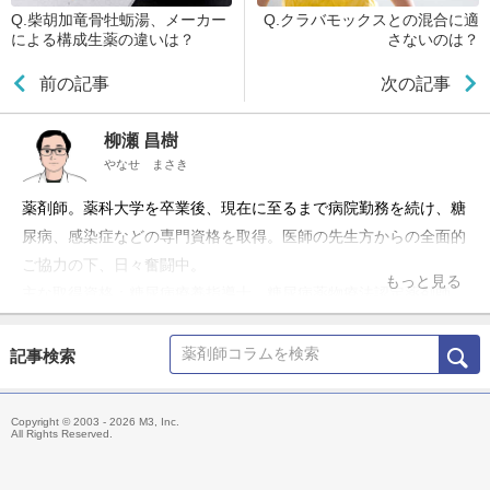
Q.柴胡加竜骨牡蛎湯、メーカー
Q.クラバモックスとの混合に適
による構成生薬の違いは？
さないのは？
前の記事
次の記事
柳瀬 昌樹
やなせ まさき
薬剤師。薬科大学を卒業後、現在に至るまで病院勤務を続け、糖
尿病、感染症などの専門資格を取得。医師の先生方からの全面的
ご協力の下、日々奮闘中。
もっと見る
主な取得資格：糖尿病療養指導士、糖尿病薬物療法認定薬剤師、
抗菌化学療法認定薬剤師、日本病院薬剤師会病院薬学認定薬剤
師、実務実習認定薬剤師
記事検索
所属学会：日本糖尿病学会、日本くすりと糖尿病学会(認定薬剤
師認定委員兼務)、日本化学療法学会、日本病院薬剤師会
Copyright © 2003 - 2026 M3, Inc.
All Rights Reserved.