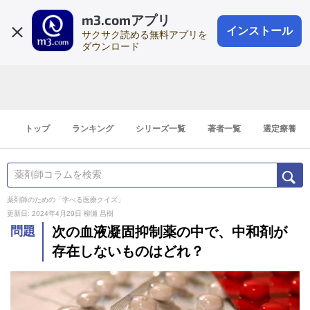
m3.comアプリ
登録1分
会員登録
無料
ログイン
インストール
サクサク読める無料アプリを
ダウンロード
トップ
ランキング
シリーズ一覧
著者一覧
選定療養
薬剤師のための「学べる医療クイズ」
更新日: 2024年4月29日
柳瀬 昌樹
問題
次の血液凝固抑制薬の中で、中和剤が
存在しないものはどれ？