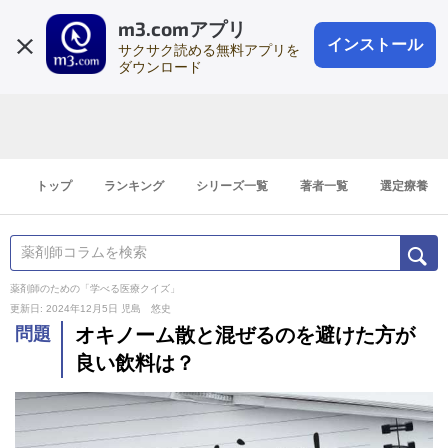
m3.comアプリ
登録1分
会員登録
無料
ログイン
インストール
サクサク読める無料アプリを
ダウンロード
トップ
ランキング
シリーズ一覧
著者一覧
選定療養
薬剤師のための「学べる医療クイズ」
更新日: 2024年12月5日
児島 悠史
問題
オキノーム散と混ぜるのを避けた方が
良い飲料は？