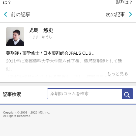
は？
製剤は？
前の記事
次の記事
児島 悠史
こじま ゆうし
薬剤師 / 薬学修士 / 日本薬剤師会JPALS CL６。
2011年に京都薬科大学大学院を修了後、薬局薬剤師として活
動。
もっと見る
「誤解や偏見から生まれる悲劇を、正しい情報提供と教育によっ
て防ぎたい」という理念のもと、ブログ「お薬Q&A～Fizz Drug
Information」やTwitter「@Fizz_DI」を使って科学的根拠に基づ
記事検索
いた医療情報の発信・共有を行うほか、大学や薬剤師会の研修会
の講演、メディア出演・監修、雑誌の連載などにも携わる。
Copyright © 2003 - 2026 M3, Inc.
主な著書「薬局ですぐに役立つ薬の比較と使い分け100（羊土
All Rights Reserved.
社）」、「OTC医薬品の比較と使い分け（羊土社）」。