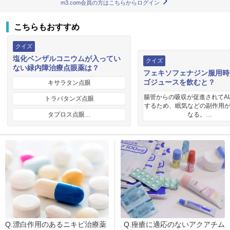
m3.com会員の方はこちらからログイン
こちらもおすすめ
クイズ
塩化ベンザルコニウムが入ってい
クイズ
ない緑内障治療点眼薬は？
フェキソフェナジン服用時
ゴジュースを飲むと？
キサラタン点眼
腸管からの吸収が促進されてA
トラバタンズ点眼
するため、眠気などの副作用
タプロス点眼…
なる。…
Q.漂白作用のあるニキビ治療薬
Q.痤瘡に適応のないアクアチム