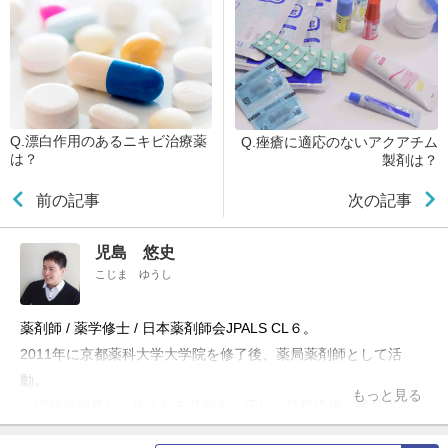
Q.漂白作用のあるニキビ治療薬
Q.痤瘡に適応のないアクアチム
は？
製剤は？
前の記事
次の記事
児島 悠史
こじま ゆうし
薬剤師 / 薬学修士 / 日本薬剤師会JPALS CL６。
2011年に京都薬科大学大学院を修了後、薬局薬剤師として活
動。
もっと見る
「誤解や偏見から生まれる悲劇を、正しい情報提供と教育によっ
て防ぎたい」という理念のもと、ブログ「お薬Q&A～Fizz Drug