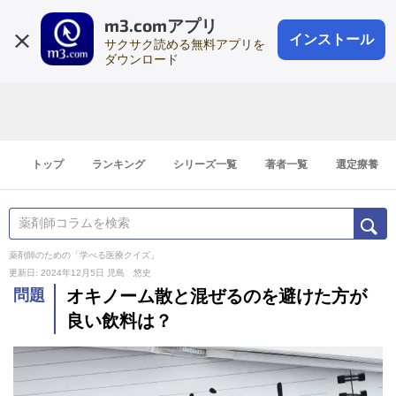
m3.comアプリ
登録1分
会員登録
無料
ログイン
インストール
サクサク読める無料アプリを
ダウンロード
トップ
ランキング
シリーズ一覧
著者一覧
選定療養
薬剤師のための「学べる医療クイズ」
更新日: 2024年12月5日
児島 悠史
問題
オキノーム散と混ぜるのを避けた方が
良い飲料は？