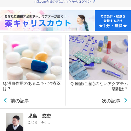
m3.com会員の方はこちらからログイン
Q.漂白作用のあるニキビ治療薬
Q.痤瘡に適応のないアクアチム
は？
製剤は？
前の記事
次の記事
児島 悠史
こじま ゆうし