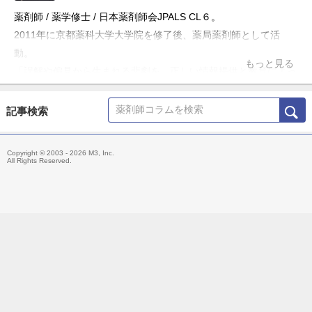
薬剤師 / 薬学修士 / 日本薬剤師会JPALS CL６。
2011年に京都薬科大学大学院を修了後、薬局薬剤師として活
動。
もっと見る
「誤解や偏見から生まれる悲劇を、正しい情報提供と教育によっ
て防ぎたい」という理念のもと、ブログ「お薬Q&A～Fizz Drug
Information」やTwitter「@Fizz_DI」を使って科学的根拠に基づ
記事検索
いた医療情報の発信・共有を行うほか、大学や薬剤師会の研修会
の講演、メディア出演・監修、雑誌の連載などにも携わる。
Copyright © 2003 - 2026 M3, Inc.
主な著書「薬局ですぐに役立つ薬の比較と使い分け100（羊土
All Rights Reserved.
社）」、「OTC医薬品の比較と使い分け（羊土社）」。