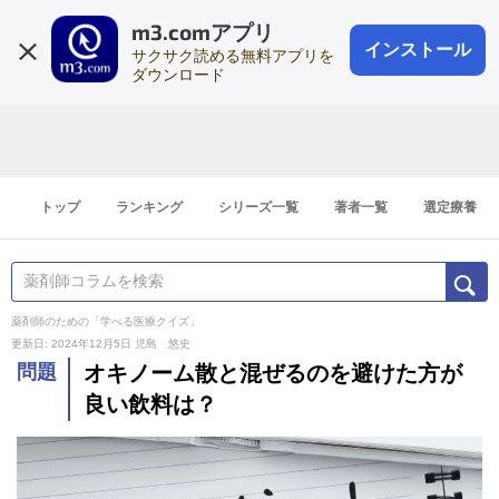
m3.comアプリ
登録1分
会員登録
無料
ログイン
インストール
サクサク読める無料アプリを
ダウンロード
トップ
ランキング
シリーズ一覧
著者一覧
選定療養
薬剤師のための「学べる医療クイズ」
更新日: 2024年12月5日
児島 悠史
問題
オキノーム散と混ぜるのを避けた方が
良い飲料は？