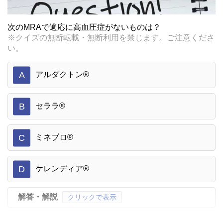
次のMRAで適応に高血圧症がないものは？
※クイズの無断転載・無断利用を禁じます。ご注意くださ
い。
A
アルダクトン®
B
セララ®
C
ミネブロ®
D
ケレンディア®
解答・解説
クリックで表示