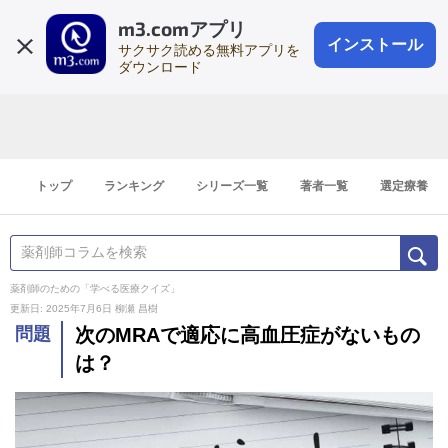
m3.comアプリ
登録1分
会員登録
無料
ログイン
インストール
サクサク読める無料アプリを
ダウンロード
トップ
ランキング
シリーズ一覧
著者一覧
選定療養
薬剤師のための「学べる医療クイズ」
更新日: 2025年7月6日
柳瀬 昌樹
問題
次のMRAで適応に高血圧症がないもの
は？