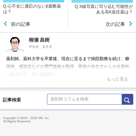
Q.心不全に適応のないβ遮断薬
Q.X線写真に写り込む可能性が
は？
ある高K血症薬は？
前の記事
次の記事
柳瀬 昌樹
やなせ まさき
薬剤師。薬科大学を卒業後、現在に至るまで病院勤務を続け、糖
尿病、感染症などの専門資格を取得。医師の先生方からの全面的
ご協力の下、日々奮闘中。
もっと見る
主な取得資格：糖尿病療養指導士、糖尿病薬物療法認定薬剤師、
抗菌化学療法認定薬剤師、日本病院薬剤師会病院薬学認定薬剤
師、実務実習認定薬剤師
記事検索
所属学会：日本糖尿病学会、日本くすりと糖尿病学会(認定薬剤
師認定委員兼務)、日本化学療法学会、日本病院薬剤師会
Copyright © 2003 - 2026 M3, Inc.
All Rights Reserved.