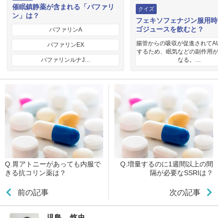
催眠鎮静薬が含まれる「バファリ
クイズ
ン」は？
フェキソフェナジン服用時
ゴジュースを飲むと？
バファリンA
腸管からの吸収が促進されてA
バファリンEX
するため、眠気などの副作用
バファリンルナJ…
なる。…
Q.胃アトニーがあっても内服で
Q.増量するのに1週間以上の間
きる抗コリン薬は？
隔が必要なSSRIは？
前の記事
次の記事
児島 悠史