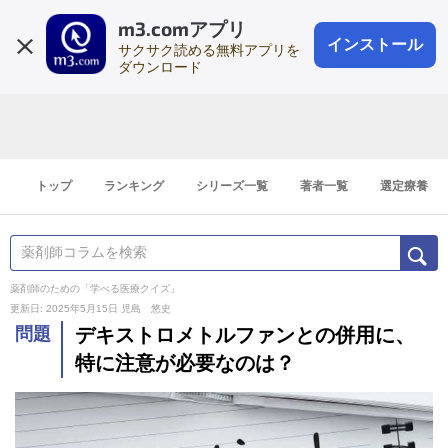
m3.comアプリ
登録1分
会員登録
無料
ログイン
インストール
サクサク読める無料アプリを
ダウンロード
トップ
ランキング
シリーズ一覧
著者一覧
選定療養
薬剤師のための「学べる医療クイズ」
更新日: 2025年5月15日
児島 悠史
問題
デキストロメトルファンとの併用に、
特に注意が必要なのは？