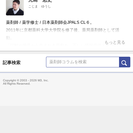
こじま ゆうし
薬剤師 / 薬学修士 / 日本薬剤師会JPALS CL６。
2011年に京都薬科大学大学院を修了後、薬局薬剤師として活
動。
もっと見る
「誤解や偏見から生まれる悲劇を、正しい情報提供と教育によっ
て防ぎたい」という理念のもと、ブログ「お薬Q&A～Fizz Drug
Information」やTwitter「@Fizz_DI」を使って科学的根拠に基づ
記事検索
いた医療情報の発信・共有を行うほか、大学や薬剤師会の研修会
の講演、メディア出演・監修、雑誌の連載などにも携わる。
Copyright © 2003 - 2026 M3, Inc.
主な著書「薬局ですぐに役立つ薬の比較と使い分け100（羊土
All Rights Reserved.
社）」、「OTC医薬品の比較と使い分け（羊土社）」。