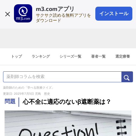
m3.comアプリ
登録1分
会員登録
無料
ログイン
インストール
サクサク読める無料アプリを
ダウンロード
トップ
ランキング
シリーズ一覧
著者一覧
選定療養
薬剤師のための「学べる医療クイズ」
更新日: 2025年7月5日
児島 悠史
問題
心不全に適応のないβ遮断薬は？