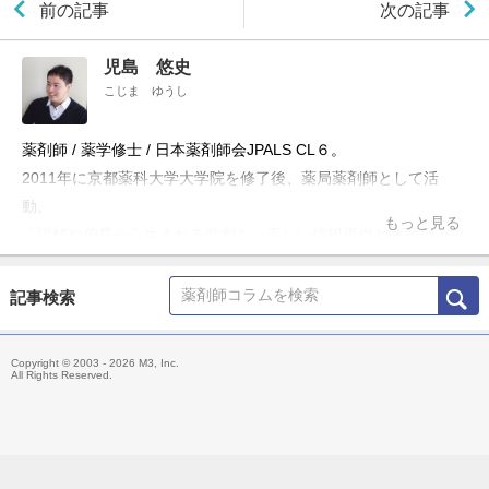
前の記事
次の記事
児島 悠史
こじま ゆうし
薬剤師 / 薬学修士 / 日本薬剤師会JPALS CL６。
2011年に京都薬科大学大学院を修了後、薬局薬剤師として活
動。
もっと見る
「誤解や偏見から生まれる悲劇を、正しい情報提供と教育によっ
て防ぎたい」という理念のもと、ブログ「お薬Q&A～Fizz Drug
Information」やTwitter「@Fizz_DI」を使って科学的根拠に基づ
記事検索
いた医療情報の発信・共有を行うほか、大学や薬剤師会の研修会
の講演、メディア出演・監修、雑誌の連載などにも携わる。
Copyright © 2003 - 2026 M3, Inc.
主な著書「薬局ですぐに役立つ薬の比較と使い分け100（羊土
All Rights Reserved.
社）」、「OTC医薬品の比較と使い分け（羊土社）」。