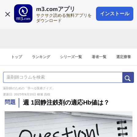
m3.comアプリ
登録1分
会員登録
無料
ログイン
インストール
サクサク読める無料アプリを
ダウンロード
トップ
ランキング
シリーズ一覧
著者一覧
選定療養
薬剤師のための「学べる医療クイズ」
更新日: 2025年9月10日
柳瀬 昌樹
問題
週 1回静注鉄剤の適応Hb値は？