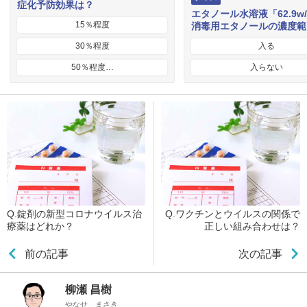
症化予防効果は？
エタノール水溶液「62.9w
15％程度
消毒用エタノールの濃度範
30％程度
入る
50％程度…
入らない
Q.錠剤の新型コロナウイルス治
Q.ワクチンとウイルスの関係で
療薬はどれか？
正しい組み合わせは？
前の記事
次の記事
柳瀬 昌樹
やなせ まさき