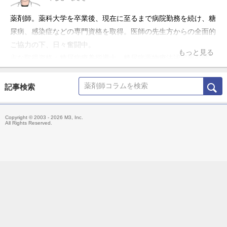
薬剤師。薬科大学を卒業後、現在に至るまで病院勤務を続け、糖
尿病、感染症などの専門資格を取得。医師の先生方からの全面的
ご協力の下、日々奮闘中。
もっと見る
主な取得資格：糖尿病療養指導士、糖尿病薬物療法認定薬剤師、
抗菌化学療法認定薬剤師、日本病院薬剤師会病院薬学認定薬剤
師、実務実習認定薬剤師
記事検索
所属学会：日本糖尿病学会、日本くすりと糖尿病学会(認定薬剤
師認定委員兼務)、日本化学療法学会、日本病院薬剤師会
Copyright © 2003 - 2026 M3, Inc.
All Rights Reserved.