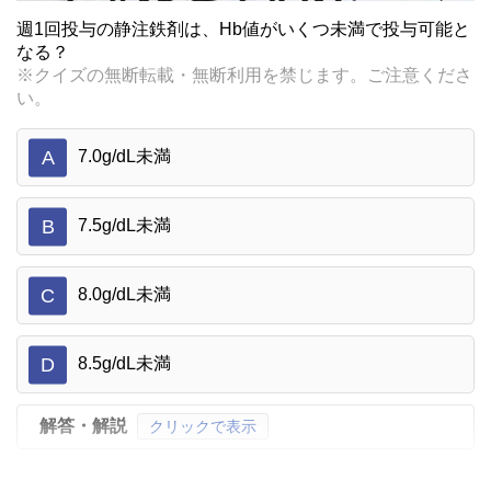
週1回投与の静注鉄剤は、Hb値がいくつ未満で投与可能と
なる？
※クイズの無断転載・無断利用を禁じます。ご注意くださ
い。
A
7.0g/dL未満
B
7.5g/dL未満
C
8.0g/dL未満
D
8.5g/dL未満
解答・解説
クリックで表示