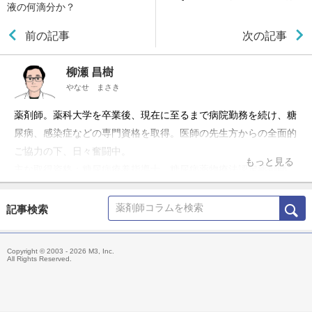
液の何滴分か？
前の記事
次の記事
柳瀬 昌樹
やなせ まさき
薬剤師。薬科大学を卒業後、現在に至るまで病院勤務を続け、糖
尿病、感染症などの専門資格を取得。医師の先生方からの全面的
ご協力の下、日々奮闘中。
もっと見る
主な取得資格：糖尿病療養指導士、糖尿病薬物療法認定薬剤師、
抗菌化学療法認定薬剤師、日本病院薬剤師会病院薬学認定薬剤
師、実務実習認定薬剤師
記事検索
所属学会：日本糖尿病学会、日本くすりと糖尿病学会(認定薬剤
師認定委員兼務)、日本化学療法学会、日本病院薬剤師会
Copyright © 2003 - 2026 M3, Inc.
All Rights Reserved.