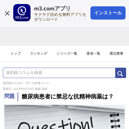
m3.comアプリ
登録1分
会員登録
無料
ログイン
インストール
サクサク読める無料アプリを
ダウンロード
トップ
ランキング
シリーズ一覧
著者一覧
選定療養
薬剤師のための「学べる医療クイズ」
更新日: 2025年9月19日
柳瀬 昌樹
問題
糖尿病患者に禁忌な抗精神病薬は？