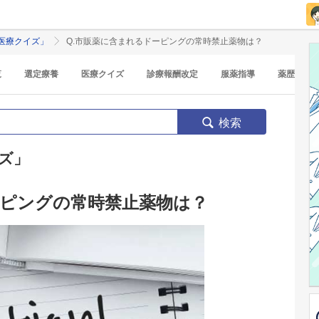
医療クイズ」
Q.市販薬に含まれるドーピングの常時禁止薬物は？
覧
選定療養
医療クイズ
診療報酬改定
服薬指導
薬歴
検索
ズ」
ピングの常時禁止薬物は？