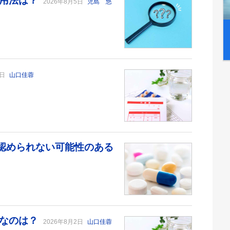
い用法は？
2026年8月5日
児島 悠
6日
山口佳蓉
が認められない可能性のある
切なのは？
2026年8月2日
山口佳蓉