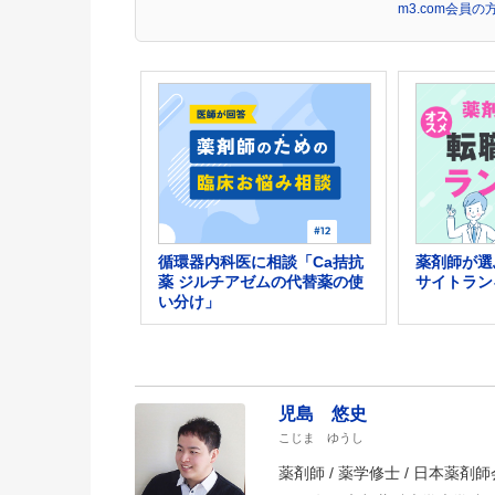
m3.com会員
循環器内科医に相談「Ca拮抗
薬剤師が選
薬 ジルチアゼムの代替薬の使
サイトラン
い分け」
児島 悠史
こじま ゆうし
薬剤師 / 薬学修士 / 日本薬剤師会