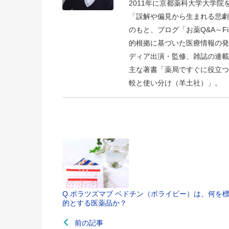
2011年に京都薬科大学大学
「誤解や偏見から生まれる悲劇
のもと、ブログ「お薬Q&A～Fizz D
的根拠に基づいた医療情報の発
ディア出演・監修、雑誌の連載
主な著書「薬局ですぐに役立つ
較と使い分け（羊土社）」。
Q.ポラツズマブ ベドチン（ポライビー）は、何を
的とする医薬品か？
前の記事