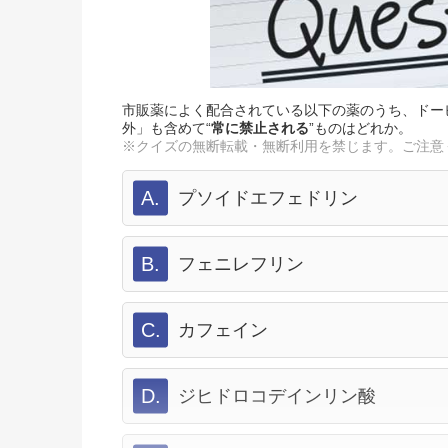
市販薬によく配合されている以下の薬のうち、ドー
外」も含めて“
常に禁止される
”ものはどれか。
※クイズの無断転載・無断利用を禁じます。ご注意
A.
プソイドエフェドリン
B.
フェニレフリン
C.
カフェイン
D.
ジヒドロコデインリン酸