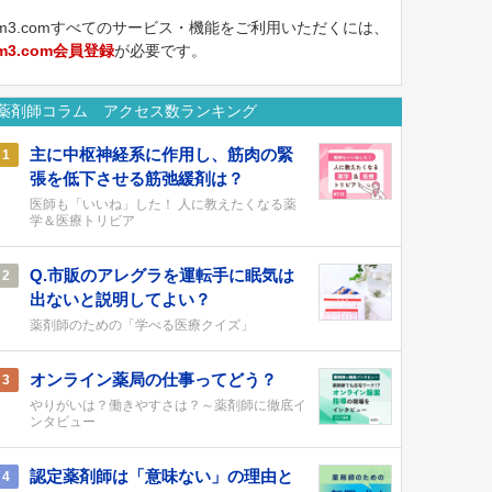
m3.comすべてのサービス・機能をご利用いただくには、
m3.com会員登録
が必要です。
薬剤師コラム アクセス数ランキング
主に中枢神経系に作用し、筋肉の緊
1
張を低下させる筋弛緩剤は？
医師も「いいね」した！ 人に教えたくなる薬
学＆医療トリビア
Q.市販のアレグラを運転手に眠気は
2
出ないと説明してよい？
薬剤師のための「学べる医療クイズ」
オンライン薬局の仕事ってどう？
3
やりがいは？働きやすさは？～薬剤師に徹底イ
ンタビュー
認定薬剤師は「意味ない」の理由と
4