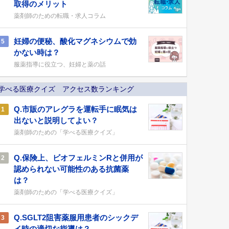
取得のメリット
薬剤師のための転職・求人コラム
妊婦の便秘、酸化マグネシウムで効
5
かない時は？
服薬指導に役立つ、妊婦と薬の話
学べる医療クイズ アクセス数ランキング
Q.市販のアレグラを運転手に眠気は
1
出ないと説明してよい？
薬剤師のための「学べる医療クイズ」
Q.保険上、ビオフェルミンRと併用が
2
認められない可能性のある抗菌薬
は？
薬剤師のための「学べる医療クイズ」
Q.SGLT2阻害薬服用患者のシックデ
3
イ時の適切な指導は？