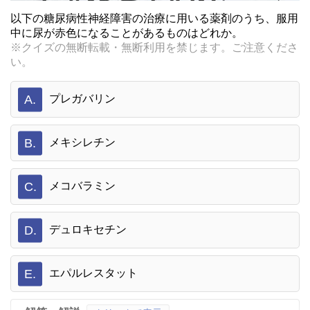
以下の糖尿病性神経障害の治療に用いる薬剤のうち、服用
中に尿が赤色になることがあるものはどれか。
※クイズの無断転載・無断利用を禁じます。ご注意くださ
い。
A.
プレガバリン
B.
メキシレチン
C.
メコバラミン
D.
デュロキセチン
E.
エパルレスタット