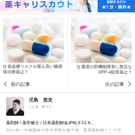
Q.低血糖リスクが最も高い糖尿
Q.重度の肝機能障害に禁忌な
病治療薬は？
DPP-4阻害薬は？
前の記事
次の記事
児島 悠史
こじま ゆうし
薬剤師 / 薬学修士 / 日本薬剤師会JPALS CL６。
2011年に京都薬科大学大学院を修了後、薬局薬剤師として活