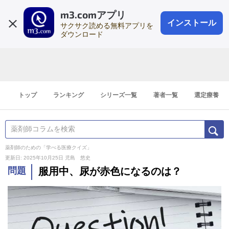
m3.comアプリ
登録1分
会員登録
無料
ログイン
インストール
サクサク読める無料アプリを
ダウンロード
トップ
ランキング
シリーズ一覧
著者一覧
選定療養
薬剤師のための「学べる医療クイズ」
更新日: 2025年10月25日
児島 悠史
問題
服用中、尿が赤色になるのは？