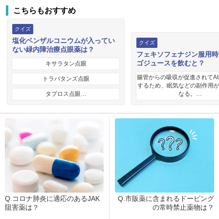
こちらもおすすめ
クイズ
塩化ベンザルコニウムが入ってい
クイズ
ない緑内障治療点眼薬は？
フェキソフェナジン服用時
ゴジュースを飲むと？
キサラタン点眼
腸管からの吸収が促進されてA
トラバタンズ点眼
するため、眠気などの副作用
タプロス点眼…
なる。…
Q.コロナ肺炎に適応のあるJAK
Q.市販薬に含まれるドーピング
阻害薬は？
の常時禁止薬物は？