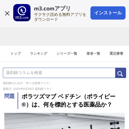
m3.comアプリ
登録1分
会員登録
無料
ログイン
インストール
サクサク読める無料アプリを
ダウンロード
トップ
ランキング
シリーズ一覧
著者一覧
選定療養
薬剤師のための「学べる医療クイズ」
更新日: 2025年8月29日
薬剤師イサミ
問題
ポラツズマブ ベドチン（ポライビー
®）は、何を標的とする医薬品か？