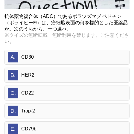
抗体薬物複合体（ADC）であるポラツズマブ ベドチン
（ポライビー®）は、癌細胞表面の何を標的とした医薬品
か。次のうちから、一つ選べ。
※クイズの無断転載・無断利用を禁じます。ご注意くださ
い。
A.
CD30
B.
HER2
C.
CD22
D.
Trop-2
E.
CD79b