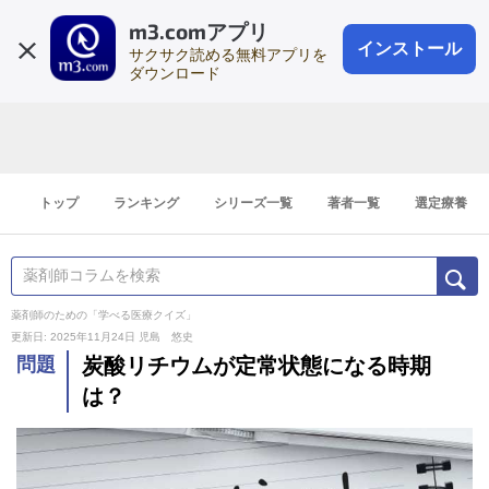
m3.comアプリ
登録1分
会員登録
無料
ログイン
インストール
サクサク読める無料アプリを
ダウンロード
トップ
ランキング
シリーズ一覧
著者一覧
選定療養
薬剤師のための「学べる医療クイズ」
更新日: 2025年11月24日
児島 悠史
問題
炭酸リチウムが定常状態になる時期
は？