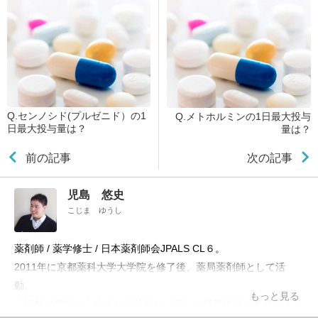
Q.センノシド(プルゼニド）の1
Q.メトホルミンの1日最大投与
日最大投与量は？
量は？
前の記事
次の記事
児島 悠史
こじま ゆうし
薬剤師 / 薬学修士 / 日本薬剤師会JPALS CL６。
2011年に京都薬科大学大学院を修了後、薬局薬剤師として活
動。
もっと見る
「誤解や偏見から生まれる悲劇を、正しい情報提供と教育によっ