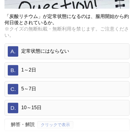
「炭酸リチウム」が定常状態になるのは、服用開始から約
何日後とされているか。
※クイズの無断転載・無断利用を禁じます。ご注意くださ
い。
A.
定常状態にはならない
B.
1～2日
C.
5～7日
D.
10～15日
解答・解説
クリックで表示