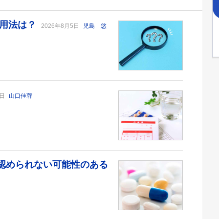
い用法は？
2026年8月5日
児島 悠
6日
山口佳蓉
が認められない可能性のある