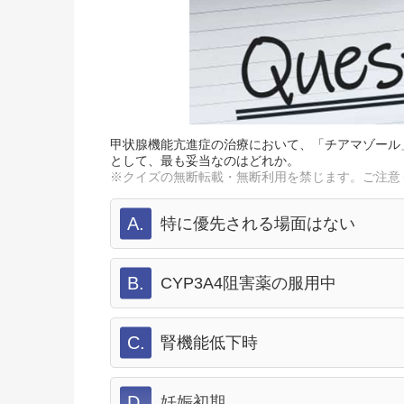
甲状腺機能亢進症の治療において、「チアマゾール
として、最も妥当なのはどれか。
※クイズの無断転載・無断利用を禁じます。ご注意
A.
特に優先される場面はない
B.
CYP3A4阻害薬の服用中
C.
腎機能低下時
D.
妊娠初期