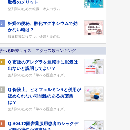
取得のメリット
薬剤師のための転職・求人コラム
妊婦の便秘、酸化マグネシウムで効
5
かない時は？
服薬指導に役立つ、妊婦と薬の話
学べる医療クイズ アクセス数ランキング
Q.市販のアレグラを運転手に眠気は
1
出ないと説明してよい？
薬剤師のための「学べる医療クイズ」
Q.保険上、ビオフェルミンRと併用が
2
認められない可能性のある抗菌薬
は？
薬剤師のための「学べる医療クイズ」
Q.SGLT2阻害薬服用患者のシックデ
3
イ時の適切な指導は？