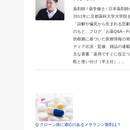
薬剤師 / 薬学修士 / 日本薬剤師会
2011年に京都薬科大学大学
「誤解や偏見から生まれる悲劇
のもと、ブログ「お薬Q&A～Fizz D
的根拠に基づいた医療情報の発
ディア出演・監修、雑誌の連載
主な著書「薬局ですぐに役立つ
較と使い分け（羊土社）」。
Q.クローン病に適応のあるメサラジン製剤は？