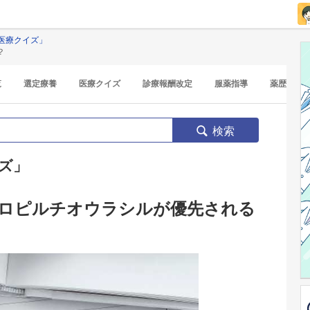
医療クイズ」
？
覧
選定療養
医療クイズ
診療報酬改定
服薬指導
薬歴
検索
ズ」
ロピルチオウラシルが優先される