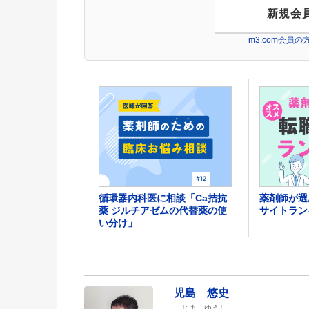
新規会
m3.com会員
循環器内科医に相談「Ca拮抗
薬剤師が選
薬 ジルチアゼムの代替薬の使
サイトラン
い分け」
児島 悠史
こじま ゆうし