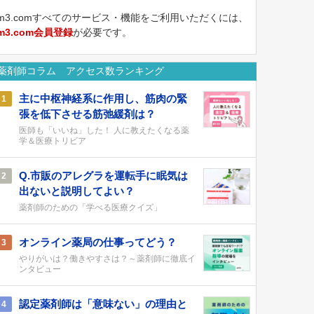
m3.comすべてのサービス・機能をご利用いただくには、
m3.com会員登録
が必要です。
薬剤師コラム アクセス数ランキング
主に中枢神経系に作用し、筋肉の緊
1
張を低下させる筋弛緩剤は？
医師も「いいね」した！ 人に教えたくなる薬
学＆医療トリビア
Q.市販のアレグラを運転手に眠気は
2
出ないと説明してよい？
薬剤師のための「学べる医療クイズ」
オンライン薬局の仕事ってどう？
3
やりがいは？働きやすさは？～薬剤師に徹底イ
ンタビュー
認定薬剤師は「意味ない」の理由と
4