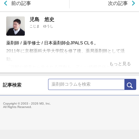
前の記事
次の記事
児島 悠史
こじま ゆうし
薬剤師 / 薬学修士 / 日本薬剤師会JPALS CL６。
2011年に京都薬科大学大学院を修了後、薬局薬剤師として活
動。
もっと見る
「誤解や偏見から生まれる悲劇を、正しい情報提供と教育によっ
て防ぎたい」という理念のもと、ブログ「お薬Q&A～Fizz Drug
Information」やTwitter「@Fizz_DI」を使って科学的根拠に基づ
記事検索
いた医療情報の発信・共有を行うほか、大学や薬剤師会の研修会
の講演、メディア出演・監修、雑誌の連載などにも携わる。
Copyright © 2003 - 2026 M3, Inc.
主な著書「薬局ですぐに役立つ薬の比較と使い分け100（羊土
All Rights Reserved.
社）」、「OTC医薬品の比較と使い分け（羊土社）」。