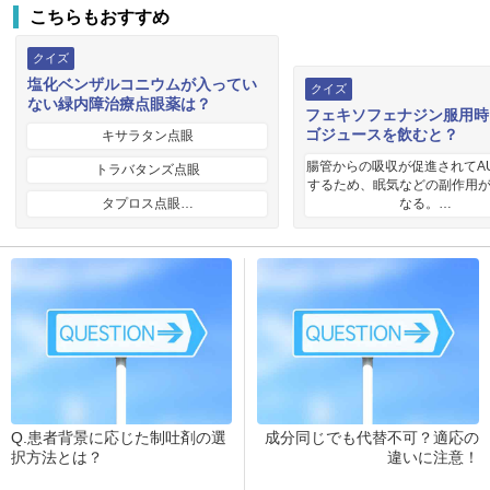
こちらもおすすめ
クイズ
塩化ベンザルコニウムが入ってい
クイズ
ない緑内障治療点眼薬は？
フェキソフェナジン服用時
ゴジュースを飲むと？
キサラタン点眼
腸管からの吸収が促進されてA
トラバタンズ点眼
するため、眠気などの副作用
タプロス点眼…
なる。…
Q.患者背景に応じた制吐剤の選
成分同じでも代替不可？適応の
択方法とは？
違いに注意！