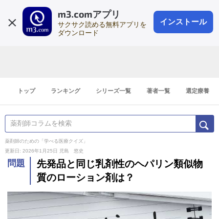
m3.comアプリ
登録1分
会員登録
無料
ログイン
インストール
サクサク読める無料アプリを
ダウンロード
トップ
ランキング
シリーズ一覧
著者一覧
選定療養
薬剤師のための「学べる医療クイズ」
更新日: 2026年1月25日
児島 悠史
問題
先発品と同じ乳剤性のヘパリン類似物
質のローション剤は？