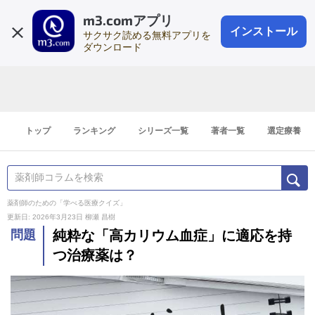
m3.comアプリ
登録1分
会員登録
無料
ログイン
インストール
サクサク読める無料アプリを
ダウンロード
トップ
ランキング
シリーズ一覧
著者一覧
選定療養
薬剤師のための「学べる医療クイズ」
更新日: 2026年3月23日
柳瀬 昌樹
問題
純粋な「高カリウム血症」に適応を持
つ治療薬は？