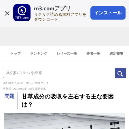
m3.comアプリ
登録1分
会員登録
無料
ログイン
インストール
サクサク読める無料アプリを
ダウンロード
トップ
ランキング
シリーズ一覧
著者一覧
選定療養
薬剤師のための「学べる医療クイズ」
更新日: 2026年3月20日
藤野紗衣
問題
甘草成分の吸収を左右する主な要因
は？