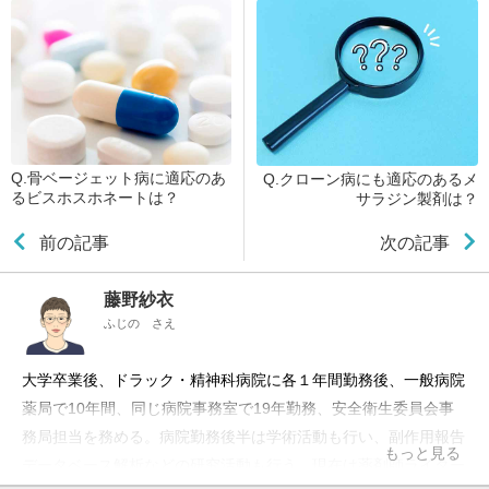
Q.骨ベージェット病に適応のあ
Q.クローン病にも適応のあるメ
るビスホスホネートは？
サラジン製剤は？
前の記事
次の記事
藤野紗衣
ふじの さえ
大学卒業後、ドラック・精神科病院に各１年間勤務後、一般病院
薬局で10年間、同じ病院事務室で19年勤務、安全衛生委員会事
務局担当を務める。病院勤務後半は学術活動も行い、副作用報告
もっと見る
データベース解析などの研究活動も行う。現在は薬剤師ライター