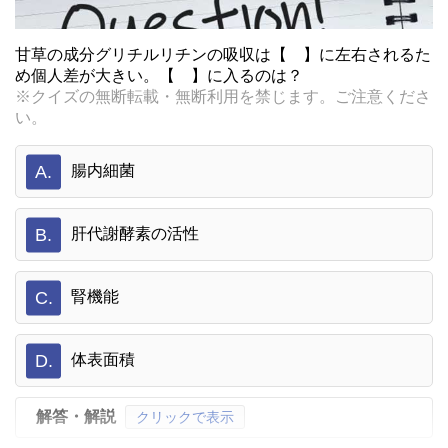
甘草の成分グリチルリチンの吸収は【 】に左右されるた
め個人差が大きい。【 】に入るのは？
※クイズの無断転載・無断利用を禁じます。ご注意くださ
い。
A.
腸内細菌
B.
肝代謝酵素の活性
C.
腎機能
D.
体表面積
解答・解説
クリックで表示