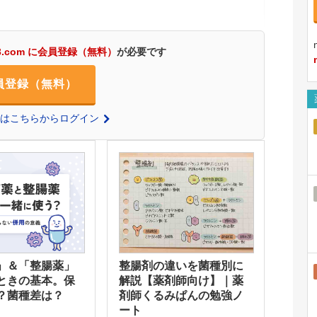
3.com に会員登録（無料）
が必要です
員登録（無料）
の方はこちらからログイン
」＆「整腸薬」
整腸剤の違いを菌種別に
ときの基本。保
解説【薬剤師向け】｜薬
？菌種差は？
剤師くるみぱんの勉強ノ
ート