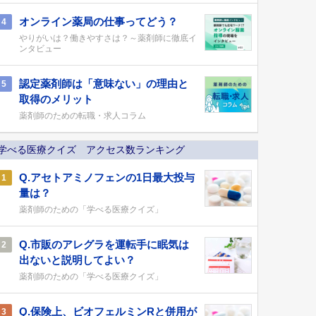
オンライン薬局の仕事ってどう？
4
やりがいは？働きやすさは？～薬剤師に徹底イ
ンタビュー
認定薬剤師は「意味ない」の理由と
5
取得のメリット
薬剤師のための転職・求人コラム
学べる医療クイズ アクセス数ランキング
Q.アセトアミノフェンの1日最大投与
1
量は？
薬剤師のための「学べる医療クイズ」
Q.市販のアレグラを運転手に眠気は
2
出ないと説明してよい？
薬剤師のための「学べる医療クイズ」
Q.保険上、ビオフェルミンRと併用が
3