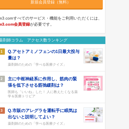
新規会員登録（無料）
m3.comすべてのサービス・機能をご利用いただくには、
m3.com会員登録
が必要です。
薬剤師コラム アクセス数ランキング
Q.アセトアミノフェンの1日最大投与
1
量は？
薬剤師のための「学べる医療クイズ」
主に中枢神経系に作用し、筋肉の緊
2
張を低下させる筋弛緩剤は？
医師も「いいね」した！ 人に教えたくなる薬
学＆医療トリビア
Q.市販のアレグラを運転手に眠気は
3
出ないと説明してよい？
薬剤師のための「学べる医療クイズ」