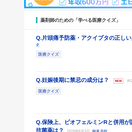
薬剤師のための「学べる医療クイズ」
Q.片頭痛予防薬・アクイプタの正し
史
医療クイズ
Q.妊娠後期に禁忌の成分は？
約
NEW
医療クイズ
Q.保険上、ビオフェルミンRと併用
抗菌薬は？
2026年8月3日
柳瀬 昌樹