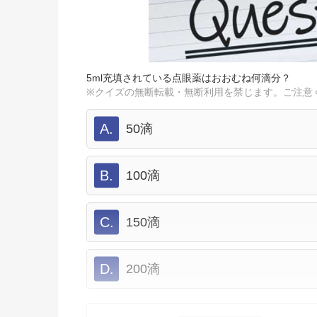
5ml充填されている点眼薬はおおむね何滴分？
※クイズの無断転載・無断利用を禁じます。ご注意
A.
50滴
B.
100滴
C.
150滴
D.
200滴