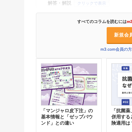
解答・解説
クリックで表示
すべてのコラムを読むには
m
新規会
m3.com会員
「マンジャロ皮下注」の
「抗菌薬
基本情報と「ゼップバウ
併用する
ンド」との違い
険適用は