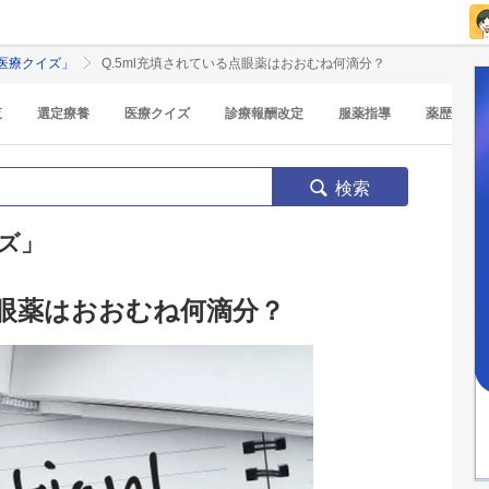
医療クイズ」
Q.5ml充填されている点眼薬はおおむね何滴分？
覧
選定療養
医療クイズ
診療報酬改定
服薬指導
薬歴
検索
ズ」
点眼薬はおおむね何滴分？