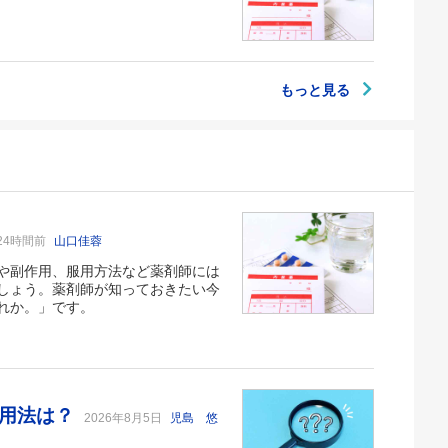
もっと見る
24時間前
山口佳蓉
や副作用、服用方法など薬剤師には
しょう。薬剤師が知っておきたい今
れか。」です。
い用法は？
2026年8月5日
児島 悠