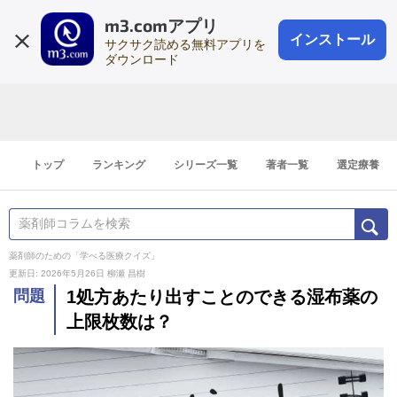
m3.comアプリ
登録1分
会員登録
無料
ログイン
インストール
サクサク読める無料アプリを
ダウンロード
トップ
ランキング
シリーズ一覧
著者一覧
選定療養
薬剤師のための「学べる医療クイズ」
更新日: 2026年5月26日
柳瀬 昌樹
問題
1処方あたり出すことのできる湿布薬の
上限枚数は？