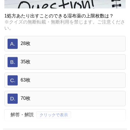
1処方あたり出すことのできる湿布薬の上限枚数は？
※クイズの無断転載・無断利用を禁じます。ご注意くださ
い。
A.
28枚
B.
35枚
C.
63枚
D.
70枚
解答・解説
クリックで表示