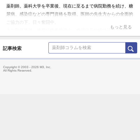
薬剤師。薬科大学を卒業後、現在に至るまで病院勤務を続け、糖
尿病、感染症などの専門資格を取得。医師の先生方からの全面的
ご協力の下、日々奮闘中。
もっと見る
主な取得資格：糖尿病療養指導士、糖尿病薬物療法認定薬剤師、
抗菌化学療法認定薬剤師、日本病院薬剤師会病院薬学認定薬剤
師、実務実習認定薬剤師
記事検索
所属学会：日本糖尿病学会、日本くすりと糖尿病学会(認定薬剤
師認定委員兼務)、日本化学療法学会、日本病院薬剤師会
Copyright © 2003 - 2026 M3, Inc.
All Rights Reserved.