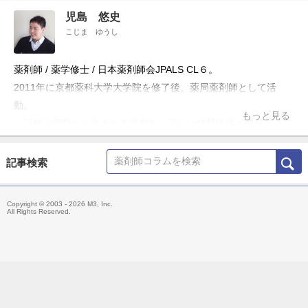
児島 悠史
こじま ゆうし
薬剤師 / 薬学修士 / 日本薬剤師会JPALS CL６。
2011年に京都薬科大学大学院を修了後、薬局薬剤師として活
動。
もっと見る
「誤解や偏見から生まれる悲劇を、正しい情報提供と教育によっ
て防ぎたい」という理念のもと、ブログ「お薬Q&A～Fizz Drug
Information」やTwitter「@Fizz_DI」を使って科学的根拠に基づ
記事検索
いた医療情報の発信・共有を行うほか、大学や薬剤師会の研修会
の講演、メディア出演・監修、雑誌の連載などにも携わる。
Copyright © 2003 - 2026 M3, Inc.
主な著書「薬局ですぐに役立つ薬の比較と使い分け100（羊土
All Rights Reserved.
社）」、「OTC医薬品の比較と使い分け（羊土社）」。