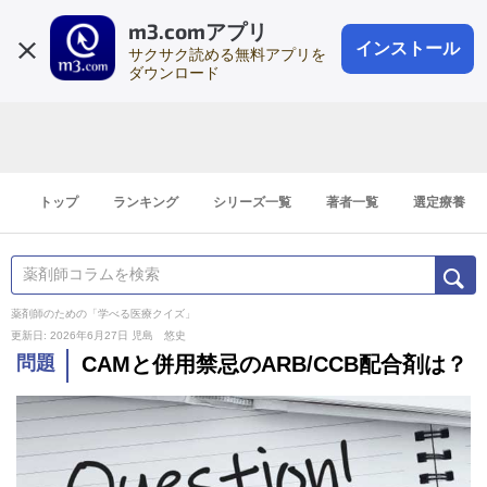
m3.comアプリ
登録1分
会員登録
無料
ログイン
インストール
サクサク読める無料アプリを
ダウンロード
トップ
ランキング
シリーズ一覧
著者一覧
選定療養
薬剤師のための「学べる医療クイズ」
更新日: 2026年6月27日
児島 悠史
問題
CAMと併用禁忌のARB/CCB配合剤は？