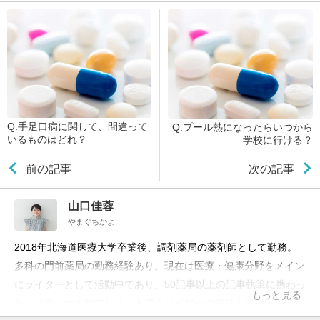
Q.手足口病に関して、間違って
Q.プール熱になったらいつから
いるものはどれ？
学校に行ける？
前の記事
次の記事
山口佳蓉
やまぐちかよ
2018年北海道医療大学卒業後、調剤薬局の薬剤師として勤務。
多科の門前薬局の勤務経験あり。現在は医療・健康分野をメイン
にライターとして活動中であり、50記事以上の記事執筆に携わっ
もっと見る
た。メディカルサプリメントアドバイザーの資格も取得。