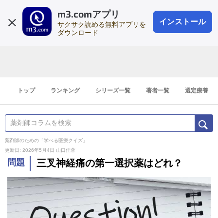
m3.comアプリ
登録1分
会員登録
無料
ログイン
インストール
サクサク読める無料アプリを
ダウンロード
トップ
ランキング
シリーズ一覧
著者一覧
選定療養
薬剤師のための「学べる医療クイズ」
更新日: 2026年5月4日
山口佳蓉
問題
三叉神経痛の第一選択薬はどれ？