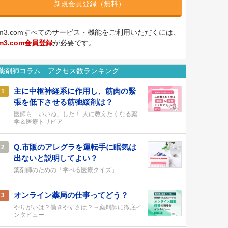
新規会員登録（無料）
m3.comすべてのサービス・機能をご利用いただくには、
m3.com会員登録
が必要です。
薬剤師コラム アクセス数ランキング
主に中枢神経系に作用し、筋肉の緊
1
張を低下させる筋弛緩剤は？
医師も「いいね」した！ 人に教えたくなる薬
学＆医療トリビア
Q.市販のアレグラを運転手に眠気は
2
出ないと説明してよい？
薬剤師のための「学べる医療クイズ」
オンライン薬局の仕事ってどう？
3
やりがいは？働きやすさは？～薬剤師に徹底イ
ンタビュー