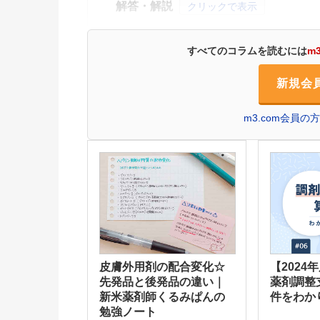
解答・解説
クリックで表示
すべてのコラムを読むには
m
新規会
m3.com会員
皮膚外用剤の配合変化☆
【2024
先発品と後発品の違い｜
薬剤調整
新米薬剤師くるみぱんの
件をわか
勉強ノート