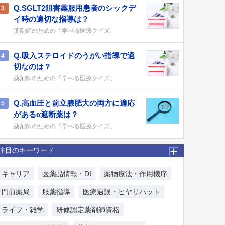
Q.SGLT2阻害薬服用患者のシックデ
3
イ時の適切な指導は？
薬剤師のための「学べる医療クイズ」
Q.吸入ステロイドのうがい指導で適
4
切なのは？
薬剤師のための「学べる医療クイズ」
Q.高血圧と前立腺肥大の両方に適応
5
があるα遮断薬は？
薬剤師のための「学べる医療クイズ」
注目のキーワード
キャリア
医薬品情報・DI
薬物療法・作用機序
門前薬局
服薬指導
医療過誤・ヒヤリハット
ライフ・雑学
研修認定薬剤師資格