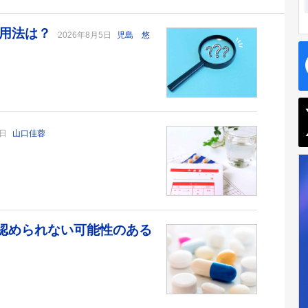
い用法は？
2026年8月5日
児島 悠
6日
山口佳蓉
が認められない可能性のある