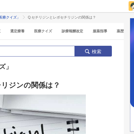
医療クイズ」
Q.セチリジンとレボセチリジンの関係は？
覧
選定療養
医療クイズ
診療報酬改定
服薬指導
薬歴
検索
ズ」
チリジンの関係は？