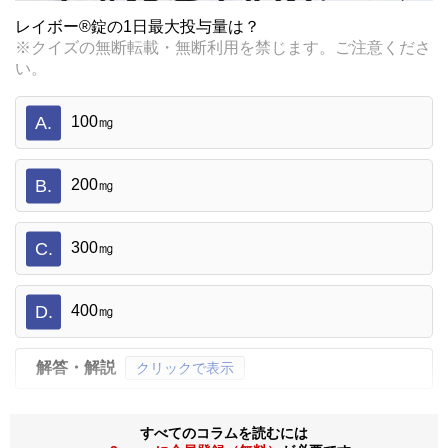
レイボー®錠の1日最大投与量は？
※クイズの無断転載・無断利用を禁じます。ご注意くださ
い。
A.
100㎎
B.
200㎎
C.
300㎎
D.
400㎎
解答・解説
クリックで表示
すべてのコラムを読むには