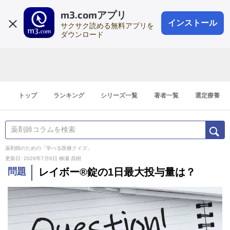
m3.comアプリ
登録1分
会員登録
無料
ログイン
インストール
サクサク読める無料アプリを
ダウンロード
トップ
ランキング
シリーズ一覧
著者一覧
選定療養
薬剤師のための「学べる医療クイズ」
更新日: 2026年7月6日
柳瀬 昌樹
問題
レイボー®錠の1日最大投与量は？