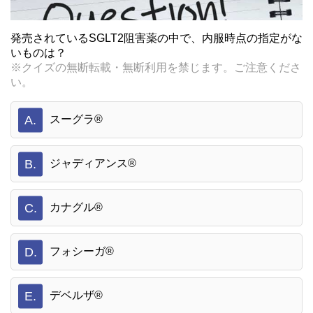
発売されているSGLT2阻害薬の中で、内服時点の指定がな
いものは？
※クイズの無断転載・無断利用を禁じます。ご注意くださ
い。
A.
スーグラ®
B.
ジャディアンス®
C.
カナグル®
D.
フォシーガ®
E.
デベルザ®