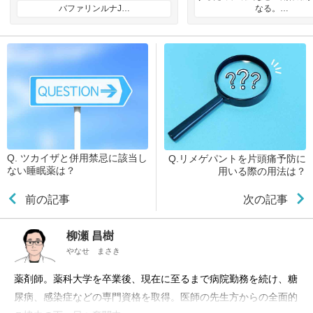
バファリンルナJ…
なる。…
Q. ツカイザと併用禁忌に該当し
Q.リメゲパントを片頭痛予防に
ない睡眠薬は？
用いる際の用法は？
前の記事
次の記事
柳瀬 昌樹
やなせ まさき
薬剤師。薬科大学を卒業後、現在に至るまで病院勤務を続け、糖
尿病、感染症などの専門資格を取得。医師の先生方からの全面的