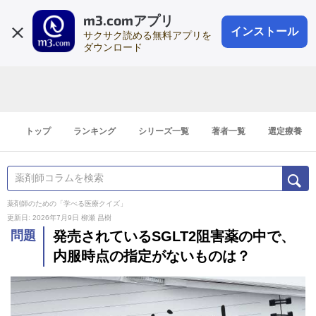
m3.comアプリ
登録1分
会員登録
無料
ログイン
インストール
サクサク読める無料アプリを
ダウンロード
トップ
ランキング
シリーズ一覧
著者一覧
選定療養
薬剤師のための「学べる医療クイズ」
更新日: 2026年7月9日
柳瀬 昌樹
問題
発売されているSGLT2阻害薬の中で、
内服時点の指定がないものは？