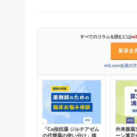
すべてのコラムを読むには
m
新規会
m3.com会員
「Ca拮抗薬 ジルチアゼム
外来服薬
の代替薬の使い分け」循
ーン算定