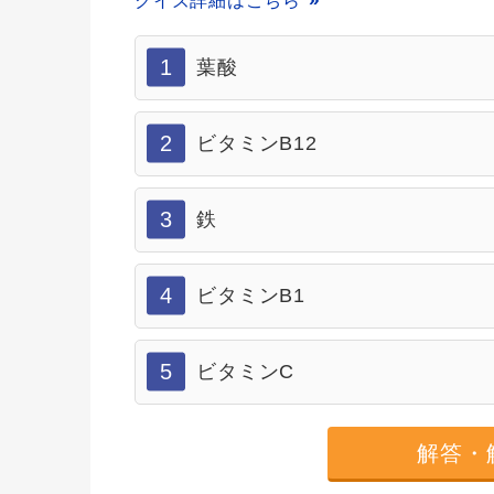
クイズ詳細はこちら
1
葉酸
2
ビタミンB12
3
鉄
4
ビタミンB1
5
ビタミンC
解答・