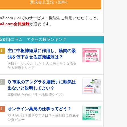
新規会員登録（無料）
m3.comすべてのサービス・機能をご利用いただくには、
m3.com会員登録
が必要です。
薬剤師コラム アクセス数ランキング
主に中枢神経系に作用し、筋肉の緊
1
張を低下させる筋弛緩剤は？
医師も「いいね」した！ 人に教えたくなる薬
学＆医療トリビア
Q.市販のアレグラを運転手に眠気は
2
出ないと説明してよい？
薬剤師のための「学べる医療クイズ」
オンライン薬局の仕事ってどう？
3
やりがいは？働きやすさは？～薬剤師に徹底イ
ンタビュー