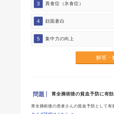
3
異食症（氷食症）
4
顔面蒼白
5
集中力の向上
解答・
問題
胃全摘術後の貧血予防に有効
胃全摘術後の患者さんの貧血予防として有