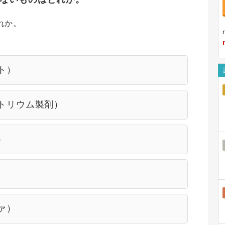
れか。
ト）
トリウム製剤）
）
ァ）