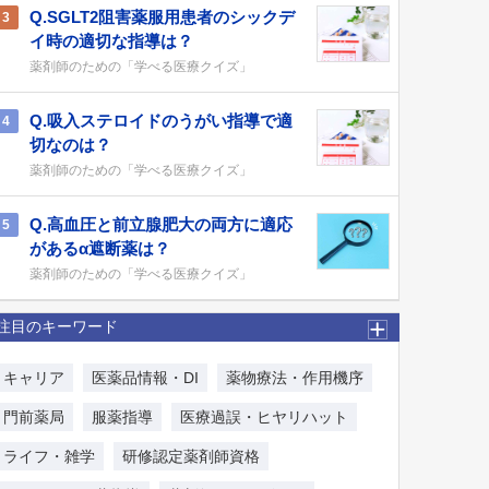
Q.SGLT2阻害薬服用患者のシックデ
3
イ時の適切な指導は？
薬剤師のための「学べる医療クイズ」
Q.吸入ステロイドのうがい指導で適
4
切なのは？
薬剤師のための「学べる医療クイズ」
Q.高血圧と前立腺肥大の両方に適応
5
があるα遮断薬は？
薬剤師のための「学べる医療クイズ」
注目のキーワード
キャリア
医薬品情報・DI
薬物療法・作用機序
門前薬局
服薬指導
医療過誤・ヒヤリハット
ライフ・雑学
研修認定薬剤師資格