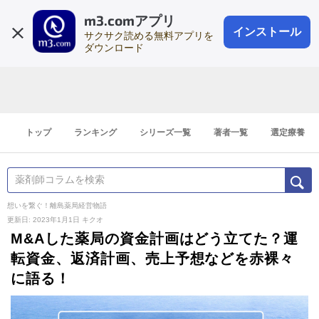
m3.comアプリ
登録1分
会員登録
無料
ログイン
インストール
サクサク読める無料アプリを
ダウンロード
トップ
ランキング
シリーズ一覧
著者一覧
選定療養
想いを繋ぐ！離島薬局経営物語
更新日: 2023年1月1日
キクオ
M&Aした薬局の資金計画はどう立てた？運
転資金、返済計画、売上予想などを赤裸々
に語る！