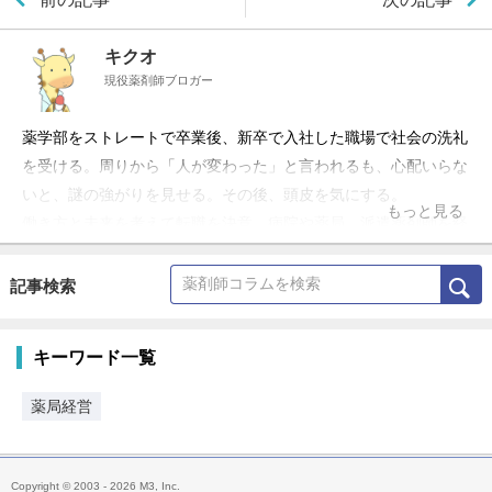
キクオ
現役薬剤師ブロガー
薬学部をストレートで卒業後、新卒で入社した職場で社会の洗礼
を受ける。周りから「人が変わった」と言われるも、心配いらな
いと、謎の強がりを見せる。その後、頭皮を気にする。
もっと見る
働き方と未来を考えて転職を決意。病院や薬局、派遣薬剤師を経
験。今後は「個人の薬剤師がどう社会に貢献出来るか」に興味あ
り。
記事検索
「どーせ仕事をするなら楽しく」をモットーに現職の調剤薬局で
楽しく働いています。「薬剤師は日本中に浪漫を届けたい」をテ
キーワード一覧
ーマに薬剤師・薬学生向けのメディアを運営しています！
薬局経営
Copyright © 2003 - 2026 M3, Inc.