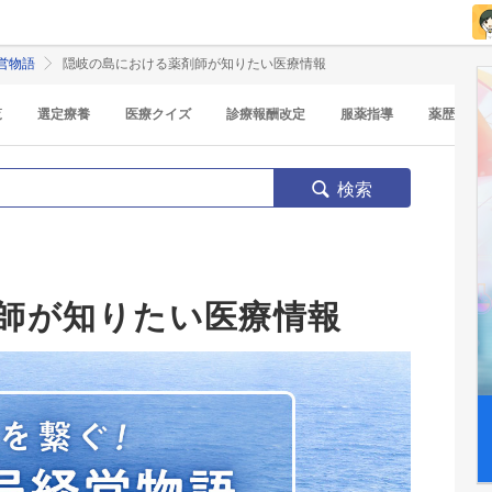
営物語
隠岐の島における薬剤師が知りたい医療情報
覧
選定療養
医療クイズ
診療報酬改定
服薬指導
薬歴
検索
師が知りたい医療情報