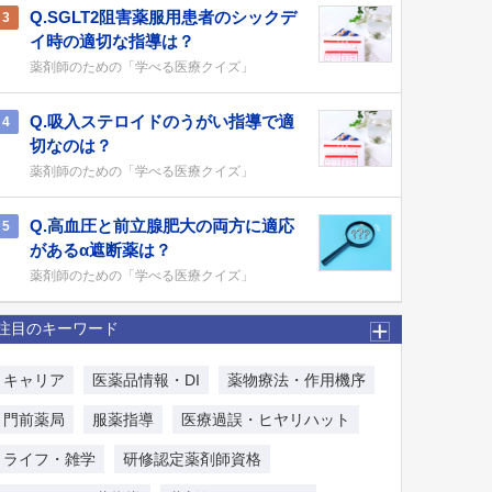
Q.SGLT2阻害薬服用患者のシックデ
3
イ時の適切な指導は？
薬剤師のための「学べる医療クイズ」
Q.吸入ステロイドのうがい指導で適
4
切なのは？
薬剤師のための「学べる医療クイズ」
Q.高血圧と前立腺肥大の両方に適応
5
があるα遮断薬は？
薬剤師のための「学べる医療クイズ」
注目のキーワード
キャリア
医薬品情報・DI
薬物療法・作用機序
門前薬局
服薬指導
医療過誤・ヒヤリハット
ライフ・雑学
研修認定薬剤師資格