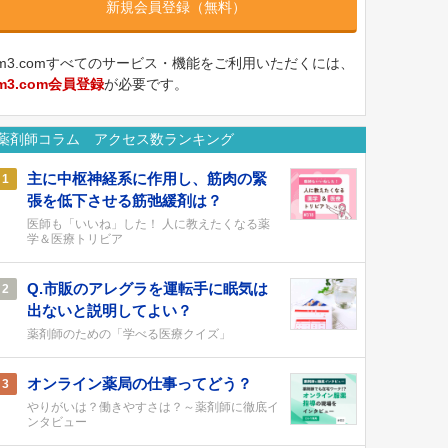
新規会員登録（無料）
m3.comすべてのサービス・機能をご利用いただくには、
m3.com会員登録
が必要です。
薬剤師コラム アクセス数ランキング
主に中枢神経系に作用し、筋肉の緊
1
張を低下させる筋弛緩剤は？
医師も「いいね」した！ 人に教えたくなる薬
学＆医療トリビア
Q.市販のアレグラを運転手に眠気は
2
出ないと説明してよい？
薬剤師のための「学べる医療クイズ」
オンライン薬局の仕事ってどう？
3
やりがいは？働きやすさは？～薬剤師に徹底イ
ンタビュー