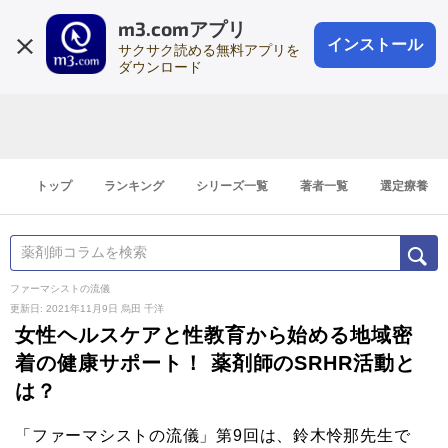
m3.comアプリ
登録1分
会員登録
無料
ログイン
インストール
サクサク読める無料アプリを
ダウンロード
トップ
ランキング
シリーズ一覧
著者一覧
選定療養
ファーマシストの流儀
更新日: 2021年11月9日
烏田 千洋
女性ヘルスケアと性教育から始める地域密
着の健康サポート！ 薬剤師のSRHR活動と
は？
「ファーマシストの流儀」第9回は、鈴木怜那先生で