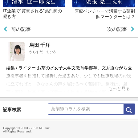
IT企業で“賞賛される”薬剤師の
医療ベンチャーで活躍する薬剤
働き方
師マーケターとは？
前の記事
次の記事
烏田 千洋
からすだ ちひろ
編集 / ライター お茶の水女子大学文教育学部卒。文系脳ながら医
療従事者を目指して挫折した過去あり。少しでも医療現場のお役
に立てればと、みなさんの声を届けるべく奮闘中。趣味は、園
もっと見る
芸・着物。日本のアップデートを応援するWebメディア
『japonism』編集長
記事検索
Copyright © 2003 - 2026 M3, Inc.
All Rights Reserved.