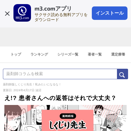
m3.comアプリ
登録1分
会員登録
無料
ログイン
インストール
サクサク読める無料アプリを
ダウンロード
トップ
ランキング
シリーズ一覧
著者一覧
選定療養
薬剤師版しくじり先生！私みたいになるな！
更新日: 2024年4月17日
油沼
え!? 患者さんへの返答はそれで大丈夫？