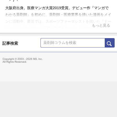
大阪府出身。医療マンガ大賞2019受賞。デビュー作『マンガで
わかる薬剤師』を初めに、薬剤師・医療業界を描いた漫画をメイ
ンに活動中。最近では、スポーツファーマシストを描いた『ドー
もっと見る
ピングガーディアン 緑川雅は見逃さない！』がアスリート用お
薬手帳とコラボして話題に。また、全国の薬剤師さんから寄せら
れたネタを漫画化した、「クスリとリスクと薬剤師」
記事検索
（KADOKAWA）が、2021年5月28日発売！
Copyright © 2003 - 2026 M3, Inc.
All Rights Reserved.