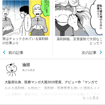
実はチェックされている薬剤師
薬剤師版。災害援助で大切なこ
の仕事ぶり
とって？
前の記事
次の記事
油沼
あぶらぬま
大阪府出身。医療マンガ大賞2019受賞。デビュー作『マンガで
わかる薬剤師』を初めに、薬剤師・医療業界を描いた漫画をメイ
ンに活動中。最近では、スポーツファーマシストを描いた『ドー
もっと見る
ピングガーディアン 緑川雅は見逃さない！』がアスリート用お