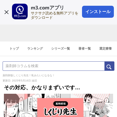
m3.comアプリ
登録1分
会員登録
無料
ログイン
インストール
サクサク読める無料アプリを
ダウンロード
トップ
ランキング
シリーズ一覧
著者一覧
選定療養
薬剤師版しくじり先生！私みたいになるな！
更新日: 2025年5月16日
油沼
その対応、かなりまずいです…