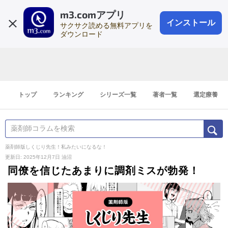
m3.comアプリ
登録1分
会員登録
無料
ログイン
インストール
サクサク読める無料アプリを
ダウンロード
トップ
ランキング
シリーズ一覧
著者一覧
選定療養
薬剤師版しくじり先生！私みたいになるな！
更新日: 2025年12月7日
油沼
同僚を信じたあまりに調剤ミスが勃発！