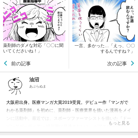
薬剤師のダメな対応「〇〇に聞
一言、多かった…「えっ、〇〇
いてくださいね！」
するんですね？」
前の記事
次の記事
油沼
あぶらぬま
大阪府出身。医療マンガ大賞2019受賞。デビュー作『マンガで
わかる薬剤師』を初めに、薬剤師・医療業界を描いた漫画をメイ
ンに活動中。最近では、スポーツファーマシストを描いた『ドー
もっと見る
ピングガーディアン 緑川雅は見逃さない！』がアスリート用お
薬手帳とコラボして話題に。また、全国の薬剤師さんから寄せら