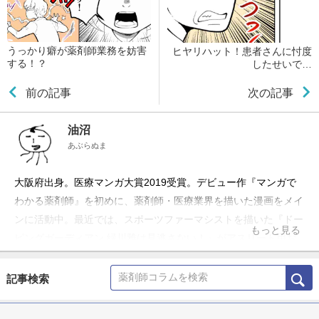
うっかり癖が薬剤師業務を妨害
ヒヤリハット！患者さんに忖度
する！？
したせいで…
前の記事
次の記事
油沼
あぶらぬま
大阪府出身。医療マンガ大賞2019受賞。デビュー作『マンガで
わかる薬剤師』を初めに、薬剤師・医療業界を描いた漫画をメイ
ンに活動中。最近では、スポーツファーマシストを描いた『ドー
もっと見る
ピングガーディアン 緑川雅は見逃さない！』がアスリート用お
薬手帳とコラボして話題に。また、全国の薬剤師さんから寄せら
れたネタを漫画化した、「クスリとリスクと薬剤師」
記事検索
（KADOKAWA）が、2021年5月28日発売！