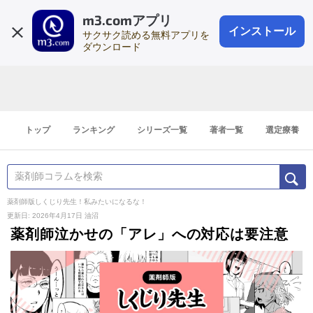
m3.comアプリ
登録1分
会員登録
無料
ログイン
インストール
サクサク読める無料アプリを
ダウンロード
トップ
ランキング
シリーズ一覧
著者一覧
選定療養
薬剤師版しくじり先生！私みたいになるな！
更新日: 2026年4月17日
油沼
薬剤師泣かせの「アレ」への対応は要注意