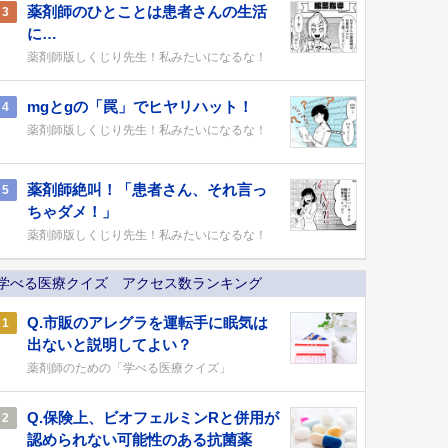
薬剤師のひとことは患者さんの生活
3
に…
薬剤師版しくじり先生！私みたいになるな！
mgとgの「罠」でヒヤリハット！
4
薬剤師版しくじり先生！私みたいになるな！
薬剤師絶叫！「患者さん、それ言っ
5
ちゃダメ！」
薬剤師版しくじり先生！私みたいになるな！
学べる医療クイズ アクセス数ランキング
Q.市販のアレグラを運転手に眠気は
1
出ないと説明してよい？
薬剤師のための「学べる医療クイズ」
Q.保険上、ビオフェルミンRと併用が
2
認められない可能性のある抗菌薬