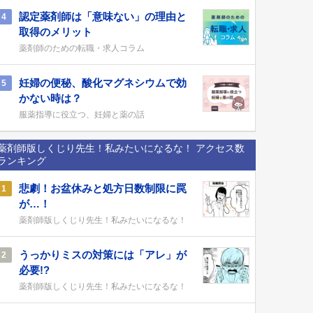
認定薬剤師は「意味ない」の理由と
4
取得のメリット
薬剤師のための転職・求人コラム
妊婦の便秘、酸化マグネシウムで効
5
かない時は？
服薬指導に役立つ、妊婦と薬の話
薬剤師版しくじり先生！私みたいになるな！ アクセス数
ランキング
悲劇！お盆休みと処方日数制限に罠
1
が…！
薬剤師版しくじり先生！私みたいになるな！
うっかりミスの対策には「アレ」が
2
必要!?
薬剤師版しくじり先生！私みたいになるな！