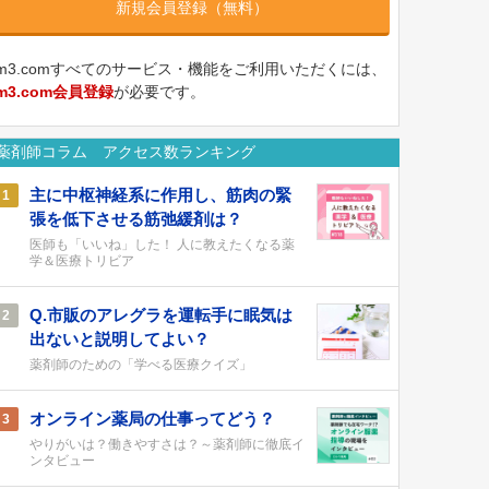
新規会員登録（無料）
m3.comすべてのサービス・機能をご利用いただくには、
m3.com会員登録
が必要です。
薬剤師コラム アクセス数ランキング
主に中枢神経系に作用し、筋肉の緊
1
張を低下させる筋弛緩剤は？
医師も「いいね」した！ 人に教えたくなる薬
学＆医療トリビア
Q.市販のアレグラを運転手に眠気は
2
出ないと説明してよい？
薬剤師のための「学べる医療クイズ」
オンライン薬局の仕事ってどう？
3
やりがいは？働きやすさは？～薬剤師に徹底イ
ンタビュー