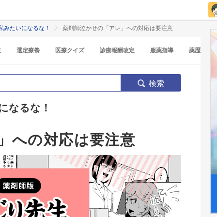
私みたいになるな！
薬剤師泣かせの「アレ」への対応は要注意
覧
選定療養
医療クイズ
診療報酬改定
服薬指導
薬歴
検索
になるな！
」への対応は要注意