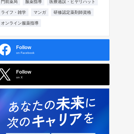
門前薬局
服薬指導
医療過誤・ヒヤリハット
ライフ・雑学
マンガ
研修認定薬剤師資格
オンライン服薬指導
Follow
on Facebook
Follow
on X