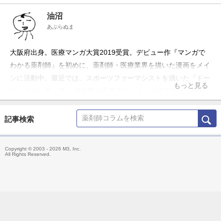
油沼
あぶらぬま
大阪府出身。医療マンガ大賞2019受賞。デビュー作『マンガで
わかる薬剤師』を初めに、薬剤師・医療業界を描いた漫画をメイ
ンに活動中。最近では、スポーツファーマシストを描いた『ドー
もっと見る
ピングガーディアン 緑川雅は見逃さない！』がアスリート用お
薬手帳とコラボして話題に。また、全国の薬剤師さんから寄せら
れたネタを漫画化した、「クスリとリスクと薬剤師」
記事検索
（KADOKAWA）が、2021年5月28日発売！
Copyright © 2003 - 2026 M3, Inc.
All Rights Reserved.