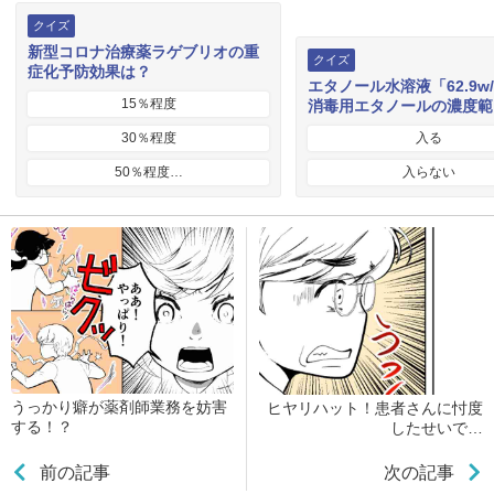
クイズ
新型コロナ治療薬ラゲブリオの重
クイズ
症化予防効果は？
エタノール水溶液「62.9w
15％程度
消毒用エタノールの濃度範
30％程度
入る
50％程度…
入らない
うっかり癖が薬剤師業務を妨害
ヒヤリハット！患者さんに忖度
する！？
したせいで…
前の記事
次の記事