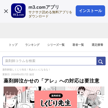
m3.comアプリ
登録1分
会員登録
無料
ログイン
インストール
サクサク読める無料アプリを
ダウンロード
トップ
ランキング
シリーズ一覧
著者一覧
選定療養
薬剤師版しくじり先生！私みたいになるな！
更新日: 2026年4月17日
油沼
薬剤師泣かせの「アレ」への対応は要注意