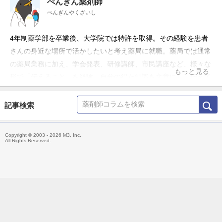
ぺんぎん薬剤師
ぺんぎんやくざいし
4年制薬学部を卒業後、大学院では特許を取得。その経験を患者
さんの身近な場所で活かしたいと考え薬局に就職。薬局では通常
の薬局業務に加え、学会発表、研修講師、市民講座など、様々な
もっと見る
形で「伝えること」を経験。自分の得た知識を文章にし、伝えて
いくことの難しさと楽しさを学ぶ。 薬局での仕事が忙しくなる
中、後輩に教える時間がなくなり、伝える場としてブログ「薬剤
記事検索
師の脳みそ」の運営を開始。その後はTwitter、Facebook、
Instagramなどの各種SNSも開始し、より多くの薬剤師に有意義
Copyright © 2003 - 2026 M3, Inc.
な情報を提供できるメディアを目指して運営を続けています。
All Rights Reserved.