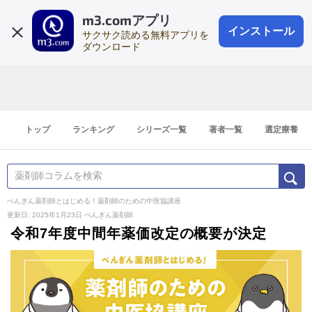
m3.comアプリ
登録1分
会員登録
無料
ログイン
インストール
サクサク読める無料アプリを
ダウンロード
トップ
ランキング
シリーズ一覧
著者一覧
選定療養
ぺんぎん薬剤師とはじめる！薬剤師のための中医協講座
更新日: 2025年1月23日
ぺんぎん薬剤師
令和7年度中間年薬価改定の概要が決定