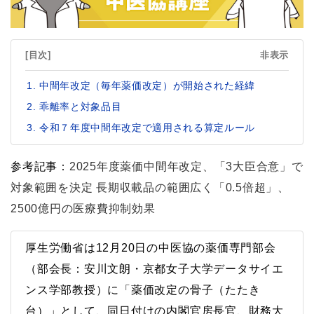
[目次]
非表示
中間年改定（毎年薬価改定）が開始された経緯
乖離率と対象品目
令和７年度中間年改定で適用される算定ルール
参考記事：
2025年度薬価中間年改定、「3大臣合意」で
対象範囲を決定 長期収載品の範囲広く「0.5倍超」、
2500億円の医療費抑制効果
厚生労働省は12月20日の中医協の薬価専門部会
（部会長：安川文朗・京都女子大学データサイエ
ンス学部教授）に「薬価改定の骨子（たたき
台）」として、同日付けの内閣官房長官、財務大