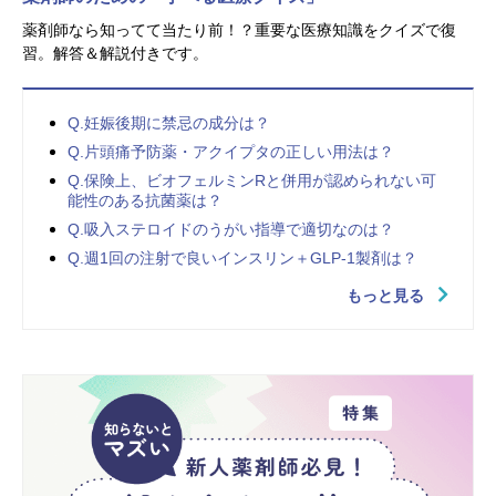
薬剤師なら知ってて当たり前！？重要な医療知識をクイズで復
習。解答＆解説付きです。
Q.妊娠後期に禁忌の成分は？
Q.片頭痛予防薬・アクイプタの正しい用法は？
Q.保険上、ビオフェルミンRと併用が認められない可
能性のある抗菌薬は？
Q.吸入ステロイドのうがい指導で適切なのは？
Q.週1回の注射で良いインスリン＋GLP-1製剤は？
もっと見る