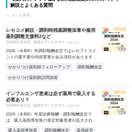
解説とよくある質問
...
もっと見る
レセコメ解説・調剤時残薬調整加算や服用
薬剤調整支援料2など
2026年6月24日
薬局のアンテナのてっちゃん
2026（令和8）年調剤報酬改定ではレセプトコメ
ントの要不要や内容変更がある項目があります。
調剤時残薬調整加算、薬学的有…
かかりつけ薬剤師フォローアップ
調剤報酬改定
かかりつけ薬剤師訪問加算
インフルエンザ患者は必ず薬局で吸入する
必要あり？
2026年6月22日
薬局のアンテナのてっちゃん
2026（令和8）年度診療報酬・調剤報酬改定で
は、吸入薬指導加算の算定対象患者が拡大され、
算定しやすくなりました。一方で…
吸入薬指導加算
調剤報酬改定
薬局経営