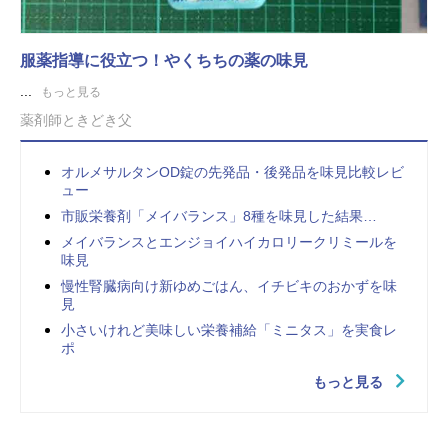
服薬指導に役立つ！やくちちの薬の味見
...
もっと見る
薬剤師ときどき父
オルメサルタンOD錠の先発品・後発品を味見比較レビ
ュー
市販栄養剤「メイバランス」8種を味見した結果…
メイバランスとエンジョイハイカロリークリミールを
味見
慢性腎臓病向け新ゆめごはん、イチビキのおかずを味
見
小さいけれど美味しい栄養補給「ミニタス」を実食レ
ポ
もっと見る