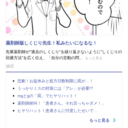
薬剤師版しくじり先生！私みたいになるな！
先輩薬剤師が"過去のしくじり"を繰り返さないように"しくじりの
回避方法"を広く伝え、「自分の言動の問...
もっと見る
油沼
悲劇！お盆休みと処方日数制限に罠が…！
うっかりミスの対策には「アレ」が必要!?
mgとgの「罠」でヒヤリハット！
薬剤師絶叫！「患者さん、それ言っちゃダメ！」
ヒヤリハット！患者さんに忖度したせいで…
もっと見る