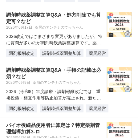
調剤時残薬調整加算Q&A・処方削除でも算
定可？など
2026年6月17日
薬局のアンテナのてっちゃん
2026改定ではさまざまな変更がありましたが、特
に質問が多いのが調剤時残薬調整加算です。薬局
で算定する機会が多く、要件の…
調剤報酬改定
調剤時残薬調整加算
薬局経営
調剤時残薬調整加算Q&A・手帳の記載は必
須？など
2026年6月9日
薬局のアンテナのてっちゃん
2026（令和8）年度診療・調剤報酬改定では、重
複投薬・相互作用等防止加算が廃止され、新たに
調剤時残薬調整加算と薬学的有…
調剤報酬改定
調剤時残薬調整加算
薬局経営
バイオ後続品使用者に算定は？特定薬剤管
理指導加算3-ロ
2026年6月6日
薬局のアンテナのてっちゃん