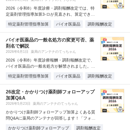
2026（令和8）年度診療・調剤報酬改定では、特
定薬剤管理指導加算3-ロが見直され、算定できる
範囲や機会が拡大しています…
特定薬剤管理指導加算
バイオ医薬品
調剤報酬改定
バイオ医薬品の一般名処方の変更可否、薬
剤名で解説
2026年6月1日
薬局のアンテナのてっちゃん
2026（令和8）年度診療報酬・調剤報酬改定で、
バイオ医薬品の一般名処方が解禁されました。バ
イオ医薬品の一般名処方につい…
特定薬剤管理指導加算
バイオ医薬品
調剤報酬改定
26改定・かかりつけ薬剤師フォローアップ
加算Q&A
2026年5月23日
薬局のアンテナのてっちゃん
かかりつけ薬剤師フォローアップ加算よくある質
問Q&Aに薬局のアンテナが回答します！「フォロ
ーアップした内容は医師へ情報提…
かかりつけ薬剤師フォローアップ
調剤報酬改定