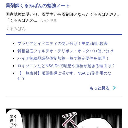
薬剤師くるみぱんの勉強ノート
国家試験に受かり、薬学生から薬剤師となったくるみぱんさん。
「くるみぱんの...
もっと見る
くるみぱん
プラリアとイベニティの使い分け！主要5剤比較表
骨粗鬆症フォルテオ・テリボン・オスタバロ使い分け
バイオ後続品調剤体制加算一覧で算定要件を整理！
ロキソニンなどNSAIDsで喘息や血栓が起きる理由は？
【一覧表付】服薬指導に活かす、NSAIDs副作用のな
ぜ？
もっと見る